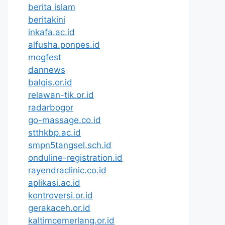
berita islam
beritakini
inkafa.ac.id
alfusha.ponpes.id
mogfest
dannews
balqis.or.id
relawan-tik.or.id
radarbogor
go-massage.co.id
stthkbp.ac.id
smpn5tangsel.sch.id
onduline-registration.id
rayendraclinic.co.id
aplikasi.ac.id
kontroversi.or.id
gerakaceh.or.id
kaltimcemerlang.or.id