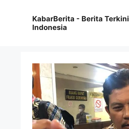
Langsung
ke
KabarBerita - Berita Terki
isi
Indonesia