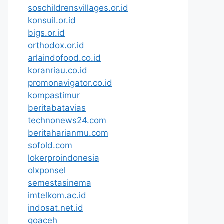
soschildrensvillages.or.id
konsuil.or.id
bigs.or.id
orthodox.or.id
arlaindofood.co.id
koranriau.co.id
promonavigator.co.id
kompastimur
beritabatavias
technonews24.com
beritaharianmu.com
sofold.com
lokerproindonesia
olxponsel
semestasinema
imtelkom.ac.id
indosat.net.id
goaceh