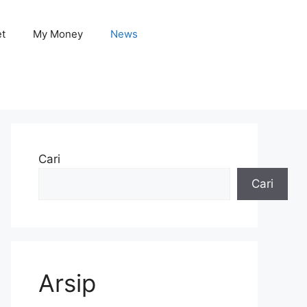
et
My Money
News
Cari
Cari
Arsip