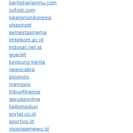
beritaharianmu.com
sofold.com
lokerproindonesia
olxponsel
semestasinema
imtelkom.ac.id
indosat.net.id
goaceh
lumbung berita
newscakra
plusindo
mamipos
tribunfinance
garudaonline
hallomadiun
portal.co.id
sportivo.id
visioneernews.id