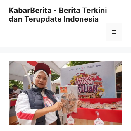
Langsung
KabarBerita - Berita Terkini
ke
dan Terupdate Indonesia
isi
Menu