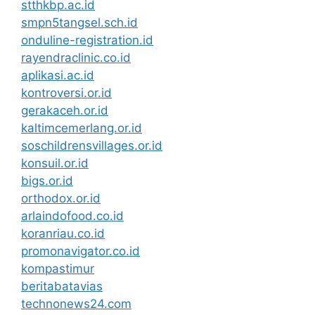
stthkbp.ac.id
smpn5tangsel.sch.id
onduline-registration.id
rayendraclinic.co.id
aplikasi.ac.id
kontroversi.or.id
gerakaceh.or.id
kaltimcemerlang.or.id
soschildrensvillages.or.id
konsuil.or.id
bigs.or.id
orthodox.or.id
arlaindofood.co.id
koranriau.co.id
promonavigator.co.id
kompastimur
beritabatavias
technonews24.com