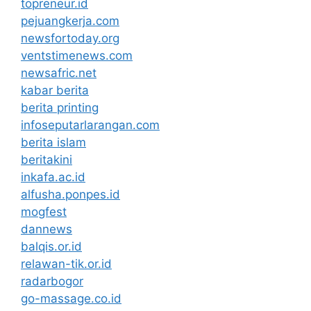
topreneur.id
pejuangkerja.com
newsfortoday.org
ventstimenews.com
newsafric.net
kabar berita
berita printing
infoseputarlarangan.com
berita islam
beritakini
inkafa.ac.id
alfusha.ponpes.id
mogfest
dannews
balqis.or.id
relawan-tik.or.id
radarbogor
go-massage.co.id