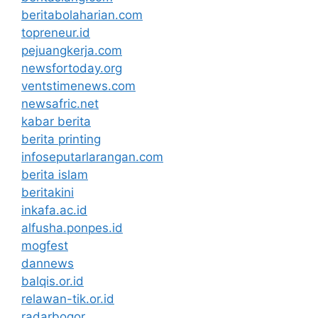
beritabolaharian.com
topreneur.id
pejuangkerja.com
newsfortoday.org
ventstimenews.com
newsafric.net
kabar berita
berita printing
infoseputarlarangan.com
berita islam
beritakini
inkafa.ac.id
alfusha.ponpes.id
mogfest
dannews
balqis.or.id
relawan-tik.or.id
radarbogor