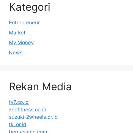
Kategori
Entrepreneur
Market
My Money
News
Rekan Media
tv7.co.id
zenfitness.co.id
suzuki-2wheels.or.id
tki.or.id
beritasiang.com