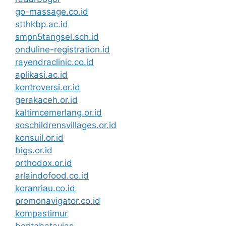
go-massage.co.id
stthkbp.ac.id
smpn5tangsel.sch.id
onduline-registration.id
rayendraclinic.co.id
aplikasi.ac.id
kontroversi.or.id
gerakaceh.or.id
kaltimcemerlang.or.id
soschildrensvillages.or.id
konsuil.or.id
bigs.or.id
orthodox.or.id
arlaindofood.co.id
koranriau.co.id
promonavigator.co.id
kompastimur
beritabatavias