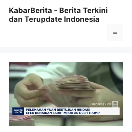
Langsung
KabarBerita - Berita Terkini
ke
dan Terupdate Indonesia
isi
Menu