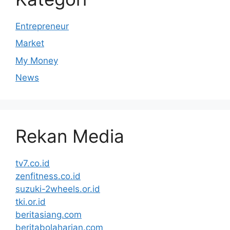
Entrepreneur
Market
My Money
News
Rekan Media
tv7.co.id
zenfitness.co.id
suzuki-2wheels.or.id
tki.or.id
beritasiang.com
beritabolaharian.com