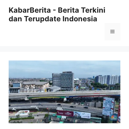
Langsung
KabarBerita - Berita Terkini
ke
dan Terupdate Indonesia
isi
Menu