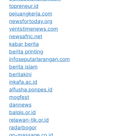
topreneur.id
pejuangkerja.com
newsfortoday.org
ventstimenews.com
newsafric.net
kabar berita
berita printing
infoseputarlarangan.com
berita islam
beritakini
inkafa.ac.id
alfusha.ponpes.id
mogfest
dannews
balqis.or.id
relawan-tik.or.id
radarbogor
go-massage.co.id