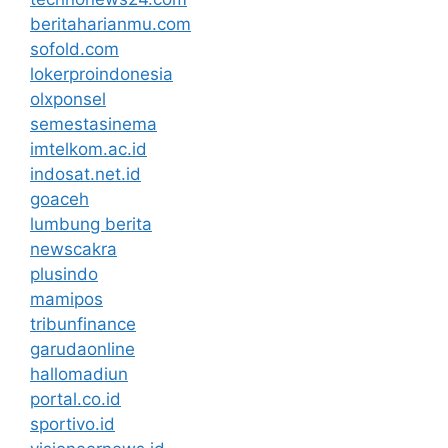
beritaharianmu.com
sofold.com
lokerproindonesia
olxponsel
semestasinema
imtelkom.ac.id
indosat.net.id
goaceh
lumbung berita
newscakra
plusindo
mamipos
tribunfinance
garudaonline
hallomadiun
portal.co.id
sportivo.id