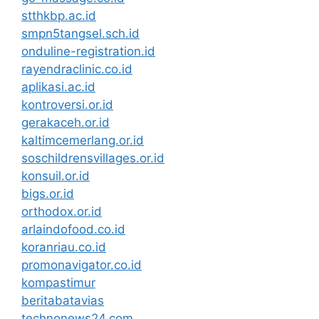
stthkbp.ac.id
smpn5tangsel.sch.id
onduline-registration.id
rayendraclinic.co.id
aplikasi.ac.id
kontroversi.or.id
gerakaceh.or.id
kaltimcemerlang.or.id
soschildrensvillages.or.id
konsuil.or.id
bigs.or.id
orthodox.or.id
arlaindofood.co.id
koranriau.co.id
promonavigator.co.id
kompastimur
beritabatavias
technonews24.com