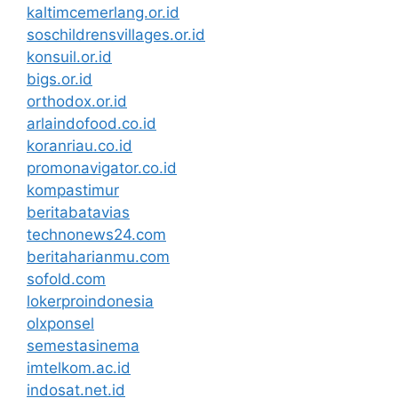
kaltimcemerlang.or.id
soschildrensvillages.or.id
konsuil.or.id
bigs.or.id
orthodox.or.id
arlaindofood.co.id
koranriau.co.id
promonavigator.co.id
kompastimur
beritabatavias
technonews24.com
beritaharianmu.com
sofold.com
lokerproindonesia
olxponsel
semestasinema
imtelkom.ac.id
indosat.net.id