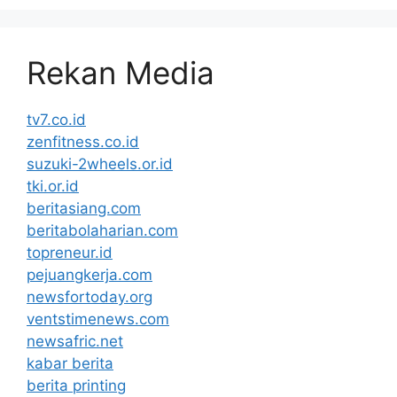
Rekan Media
tv7.co.id
zenfitness.co.id
suzuki-2wheels.or.id
tki.or.id
beritasiang.com
beritabolaharian.com
topreneur.id
pejuangkerja.com
newsfortoday.org
ventstimenews.com
newsafric.net
kabar berita
berita printing