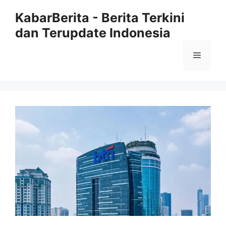
Langsung
KabarBerita - Berita Terkini
ke
dan Terupdate Indonesia
isi
Menu