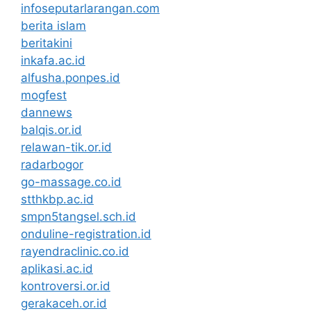
infoseputarlarangan.com
berita islam
beritakini
inkafa.ac.id
alfusha.ponpes.id
mogfest
dannews
balqis.or.id
relawan-tik.or.id
radarbogor
go-massage.co.id
stthkbp.ac.id
smpn5tangsel.sch.id
onduline-registration.id
rayendraclinic.co.id
aplikasi.ac.id
kontroversi.or.id
gerakaceh.or.id