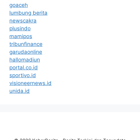
goaceh
lumbung berita
newscakra
plusindo
mamipos
tribunfinance
garudaonline
hallomadiun
portal.co.id
sportivo.id
visioneernews.id
unida.id