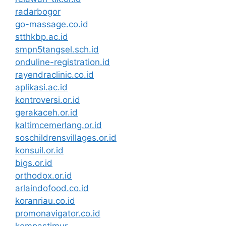
radarbogor
go-massage.co.id
stthkbp.ac.id
smpn5tangsel.sch.id
onduline-registration.id
rayendraclinic.co.id
aplikasi.ac.id
kontroversi.or.id
gerakaceh.or.id
kaltimcemerlang.or.id
soschildrensvillages.or.id
konsuil.or.id
bigs.or.id
orthodox.or.id
arlaindofood.co.id
koranriau.co.id
promonavigator.co.id
kompastimur