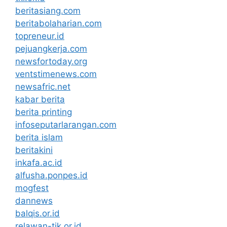
beritasiang.com
beritabolaharian.com
topreneur.id
pejuangkerja.com
newsfortoday.org
ventstimenews.com
newsafric.net
kabar berita
berita printing
infoseputarlarangan.com
berita islam
beritakini
inkafa.ac.id
alfusha.ponpes.id
mogfest
dannews
balqis.or.id
relawan-tik.or.id