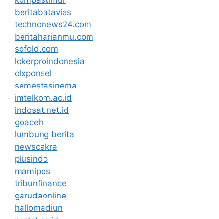
beritabatavias
technonews24.com
beritaharianmu.com
sofold.com
lokerproindonesia
olxponsel
semestasinema
imtelkom.ac.id
indosat.net.id
goaceh
lumbung berita
newscakra
plusindo
mamipos
tribunfinance
garudaonline
hallomadiun