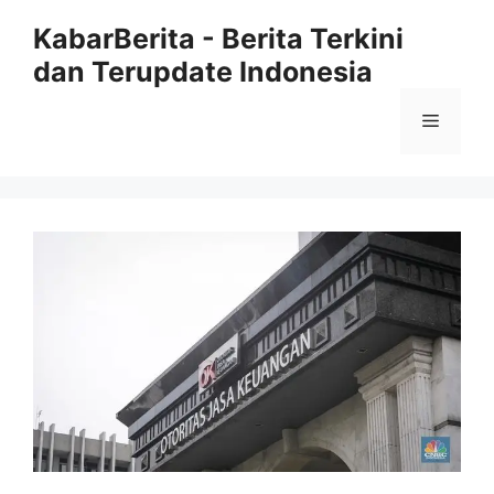
Langsung
KabarBerita - Berita Terkini
ke
dan Terupdate Indonesia
isi
Menu