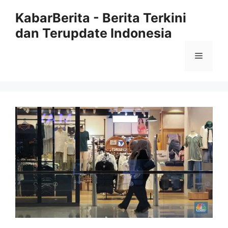
Langsung
KabarBerita - Berita Terkini
ke
dan Terupdate Indonesia
isi
Menu