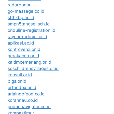
radarbogor
go-massage.co.id
stthkbp.ac.id
smpn5tangsel.sch.id
onduline-registration.id
rayendraclinic.co.id
aplikasi.ac.id
kontroversi.or.id
gerakaceh.or.id
kaltimcemerlang.or.id
soschildrensvillages.or.id
konsuil.or.id
bigs.or.id
orthodox.or.id
arlaindofood.co.id
koranriau.co.id
promonavigator.co.id
kompastimur