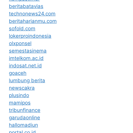
beritabatavias
technonews24.com
beritaharianmu.com
sofold.com
lokerproindonesia
olxponsel
semestasinema
imtelkom.ac.id
indosat.net.id
goaceh
lumbung berita
newscakra
plusindo
mamipos
tribunfinance
garudaonline
hallomadiun
portal.co.id