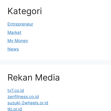
Kategori
Entrepreneur
Market
My Money
News
Rekan Media
tv7.co.id
zenfitness.co.id
suzuki-2wheels.or.id
tki.or.id