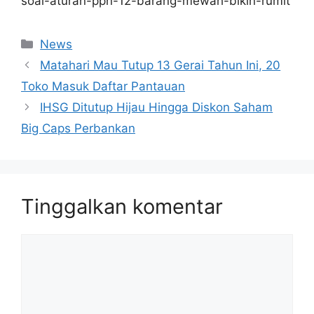
soal-aturan-ppn-12-barang-mewah-bikin-rumit
Kategori
News
Matahari Mau Tutup 13 Gerai Tahun Ini, 20
Toko Masuk Daftar Pantauan
IHSG Ditutup Hijau Hingga Diskon Saham
Big Caps Perbankan
Tinggalkan komentar
Komentar