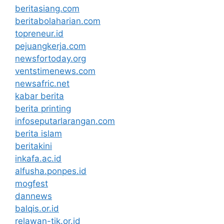
beritasiang.com
beritabolaharian.com
topreneur.id
pejuangkerja.com
newsfortoday.org
ventstimenews.com
newsafric.net
kabar berita
berita printing
infoseputarlarangan.com
berita islam
beritakini
inkafa.ac.id
alfusha.ponpes.id
mogfest
dannews
balqis.or.id
relawan-tik.or.id