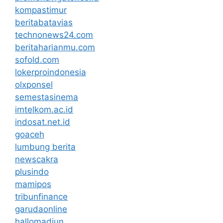
kompastimur
beritabatavias
technonews24.com
beritaharianmu.com
sofold.com
lokerproindonesia
olxponsel
semestasinema
imtelkom.ac.id
indosat.net.id
goaceh
lumbung berita
newscakra
plusindo
mamipos
tribunfinance
garudaonline
hallomadiun