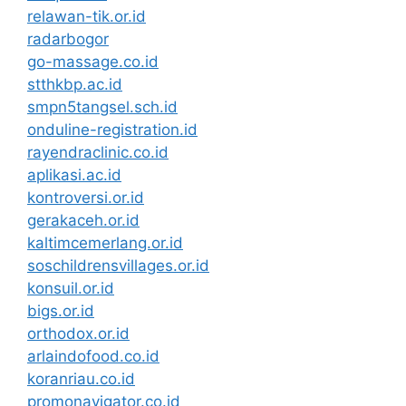
relawan-tik.or.id
radarbogor
go-massage.co.id
stthkbp.ac.id
smpn5tangsel.sch.id
onduline-registration.id
rayendraclinic.co.id
aplikasi.ac.id
kontroversi.or.id
gerakaceh.or.id
kaltimcemerlang.or.id
soschildrensvillages.or.id
konsuil.or.id
bigs.or.id
orthodox.or.id
arlaindofood.co.id
koranriau.co.id
promonavigator.co.id