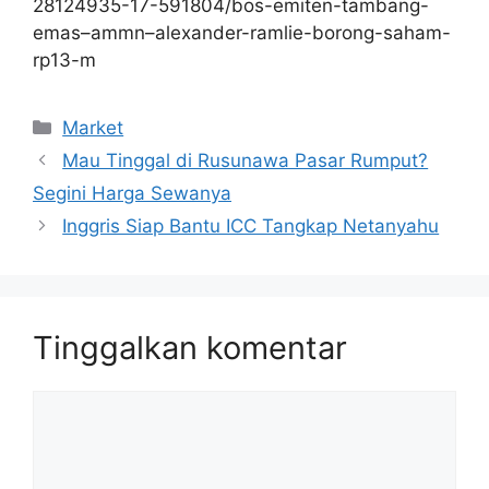
28124935-17-591804/bos-emiten-tambang-
emas–ammn–alexander-ramlie-borong-saham-
rp13-m
Kategori
Market
Mau Tinggal di Rusunawa Pasar Rumput?
Segini Harga Sewanya
Inggris Siap Bantu ICC Tangkap Netanyahu
Tinggalkan komentar
Komentar