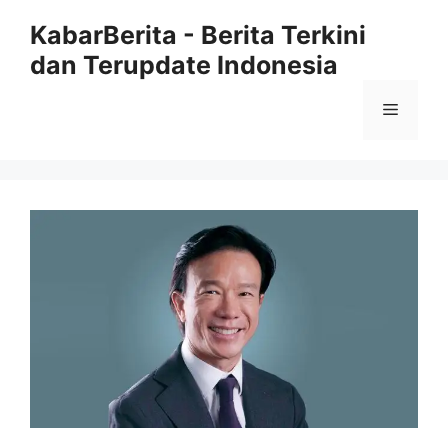
Langsung
KabarBerita - Berita Terkini
ke
dan Terupdate Indonesia
isi
Menu