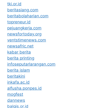
tki.or.id
beritasiang.com
beritabolaharian.com
topreneur.id
pejuangkerja.com
newsfortoday.org
ventstimenews.com
newsafric.net
kabar berita
berita printing
infoseputarlarangan.com
berita islam
beritakini
inkafa.ac.id
alfusha.ponpes.id
mogfest
dannews
balqis.or.id