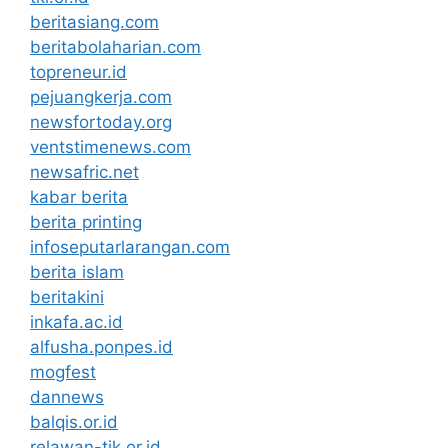
beritasiang.com
beritabolaharian.com
topreneur.id
pejuangkerja.com
newsfortoday.org
ventstimenews.com
newsafric.net
kabar berita
berita printing
infoseputarlarangan.com
berita islam
beritakini
inkafa.ac.id
alfusha.ponpes.id
mogfest
dannews
balqis.or.id
relawan-tik.or.id