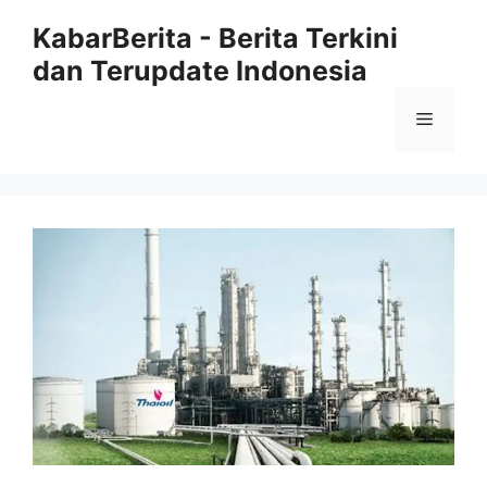
Langsung
KabarBerita - Berita Terkini
ke
dan Terupdate Indonesia
isi
Menu