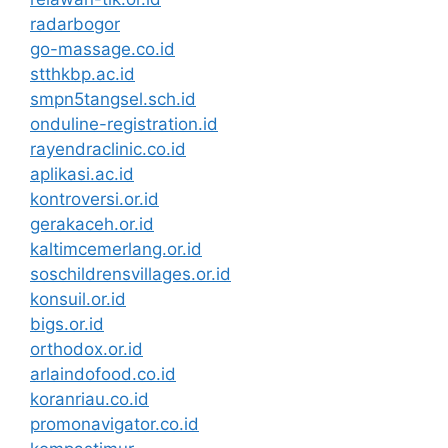
radarbogor
go-massage.co.id
stthkbp.ac.id
smpn5tangsel.sch.id
onduline-registration.id
rayendraclinic.co.id
aplikasi.ac.id
kontroversi.or.id
gerakaceh.or.id
kaltimcemerlang.or.id
soschildrensvillages.or.id
konsuil.or.id
bigs.or.id
orthodox.or.id
arlaindofood.co.id
koranriau.co.id
promonavigator.co.id