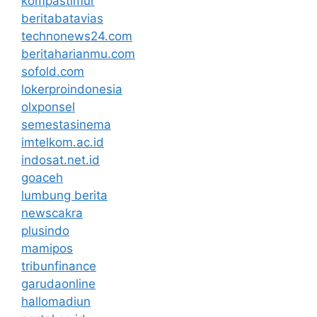
kompastimur
beritabatavias
technonews24.com
beritaharianmu.com
sofold.com
lokerproindonesia
olxponsel
semestasinema
imtelkom.ac.id
indosat.net.id
goaceh
lumbung berita
newscakra
plusindo
mamipos
tribunfinance
garudaonline
hallomadiun