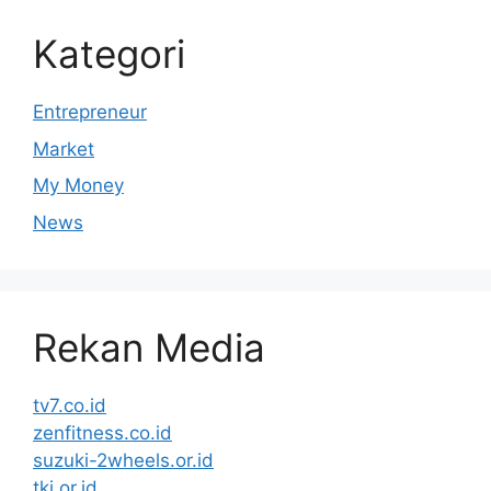
Kategori
Entrepreneur
Market
My Money
News
Rekan Media
tv7.co.id
zenfitness.co.id
suzuki-2wheels.or.id
tki.or.id