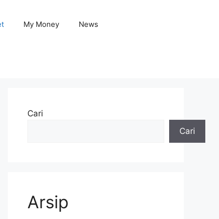
et
My Money
News
Cari
Cari
Arsip