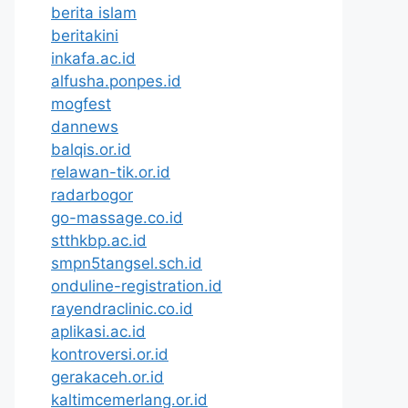
berita islam
beritakini
inkafa.ac.id
alfusha.ponpes.id
mogfest
dannews
balqis.or.id
relawan-tik.or.id
radarbogor
go-massage.co.id
stthkbp.ac.id
smpn5tangsel.sch.id
onduline-registration.id
rayendraclinic.co.id
aplikasi.ac.id
kontroversi.or.id
gerakaceh.or.id
kaltimcemerlang.or.id