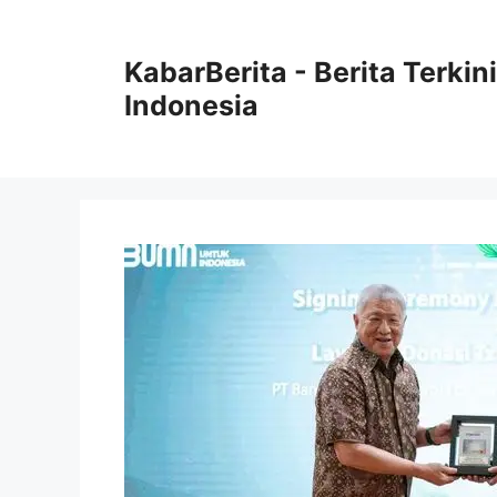
Langsung
ke
KabarBerita - Berita Terki
isi
Indonesia