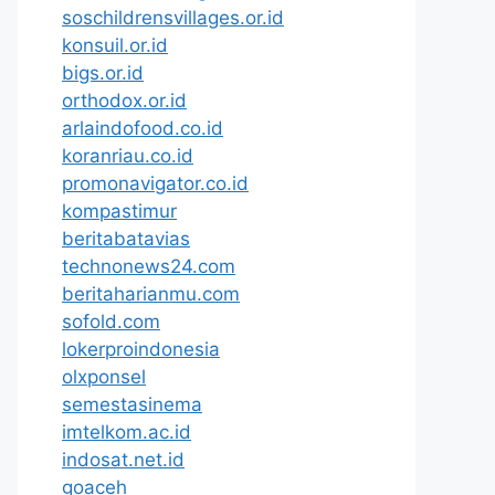
soschildrensvillages.or.id
konsuil.or.id
bigs.or.id
orthodox.or.id
arlaindofood.co.id
koranriau.co.id
promonavigator.co.id
kompastimur
beritabatavias
technonews24.com
beritaharianmu.com
sofold.com
lokerproindonesia
olxponsel
semestasinema
imtelkom.ac.id
indosat.net.id
goaceh