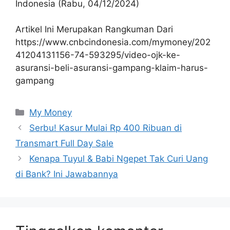
Indonesia (Rabu, 04/12/2024)
Artikel Ini Merupakan Rangkuman Dari
https://www.cnbcindonesia.com/mymoney/202
41204131156-74-593295/video-ojk-ke-
asuransi-beli-asuransi-gampang-klaim-harus-
gampang
Kategori
My Money
Serbu! Kasur Mulai Rp 400 Ribuan di
Transmart Full Day Sale
Kenapa Tuyul & Babi Ngepet Tak Curi Uang
di Bank? Ini Jawabannya