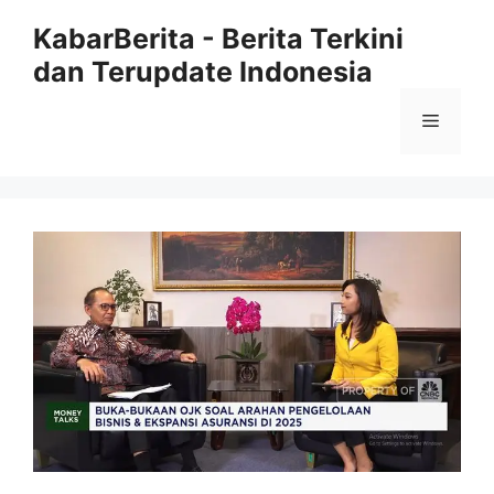
Langsung
KabarBerita - Berita Terkini
ke
dan Terupdate Indonesia
isi
Menu