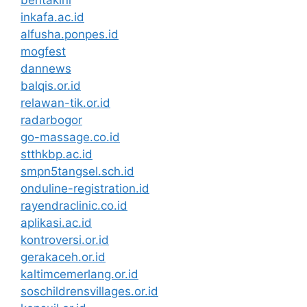
beritakini
inkafa.ac.id
alfusha.ponpes.id
mogfest
dannews
balqis.or.id
relawan-tik.or.id
radarbogor
go-massage.co.id
stthkbp.ac.id
smpn5tangsel.sch.id
onduline-registration.id
rayendraclinic.co.id
aplikasi.ac.id
kontroversi.or.id
gerakaceh.or.id
kaltimcemerlang.or.id
soschildrensvillages.or.id