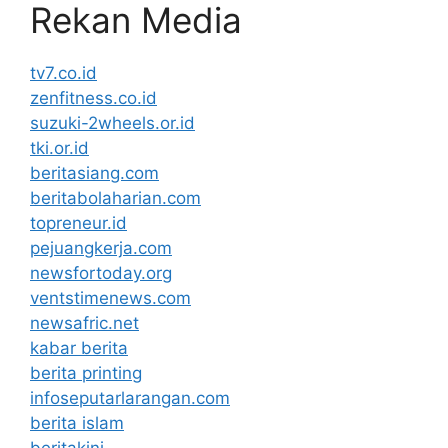
Rekan Media
tv7.co.id
zenfitness.co.id
suzuki-2wheels.or.id
tki.or.id
beritasiang.com
beritabolaharian.com
topreneur.id
pejuangkerja.com
newsfortoday.org
ventstimenews.com
newsafric.net
kabar berita
berita printing
infoseputarlarangan.com
berita islam