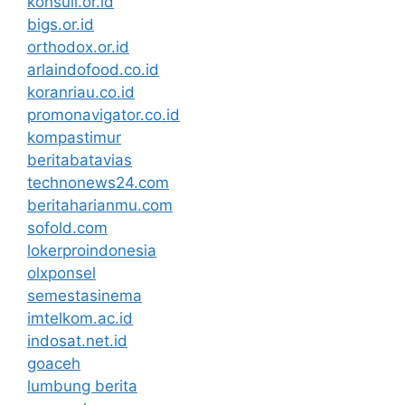
konsuil.or.id
bigs.or.id
orthodox.or.id
arlaindofood.co.id
koranriau.co.id
promonavigator.co.id
kompastimur
beritabatavias
technonews24.com
beritaharianmu.com
sofold.com
lokerproindonesia
olxponsel
semestasinema
imtelkom.ac.id
indosat.net.id
goaceh
lumbung berita