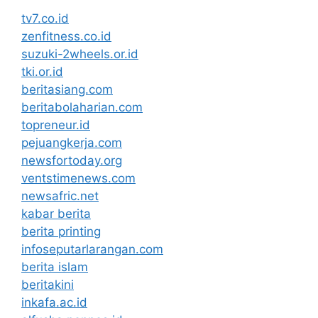
tv7.co.id
zenfitness.co.id
suzuki-2wheels.or.id
tki.or.id
beritasiang.com
beritabolaharian.com
topreneur.id
pejuangkerja.com
newsfortoday.org
ventstimenews.com
newsafric.net
kabar berita
berita printing
infoseputarlarangan.com
berita islam
beritakini
inkafa.ac.id