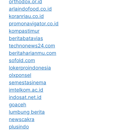
orthodox.or.id
arlaindofood.co.id
koranriau.co.id
promonavigator.co.id
kompastimur
beritabatavias
technonews24.com
beritaharianmu.com
sofold.com
lokerproindonesia
olxponsel
semestasinema
imtelkom.ac.id
indosat.net.id
goaceh
lumbung berita
newscakra
plusindo