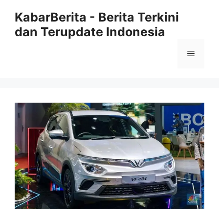
Langsung
KabarBerita - Berita Terkini
ke
dan Terupdate Indonesia
isi
Menu