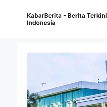
Langsung
ke
KabarBerita - Berita Terki
isi
Indonesia