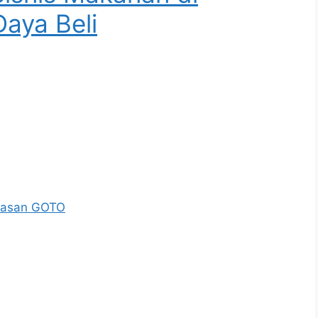
aya Beli
jelasan GOTO