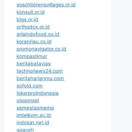
soschildrensvillages.or.id
konsuil.or.id
bigs.or.id
orthodox.or.id
arlaindofood.co.id
koranriau.co.id
promonavigator.co.id
kompastimur
beritabatavias
technonews24.com
beritaharianmu.com
sofold.com
lokerproindonesia
olxponsel
semestasinema
imtelkom.ac.id
indosat.net.id
goaceh