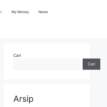
et
My Money
News
Cari
Cari
Arsip