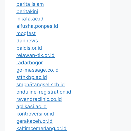
berita islam
beritakini
inkafa.ac.id
alfusha.ponpes.id
mogfest
dannews
balqis.or.id
relawan-tik.or.id
radarbogor
go-massage.co.id
stthkbp.ac.id
smpn5tangsel.sch.id
onduline-registration.id
rayendraclinic.co.id
aplikasi.ac.id
kontroversi.or.id
gerakaceh.or.id
kaltimcemerlang.or.id