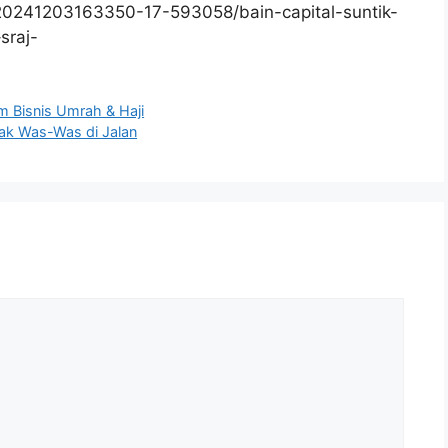
20241203163350-17-593058/bain-capital-suntik-
sraj-
m Bisnis Umrah & Haji
 Tak Was-Was di Jalan