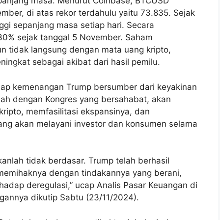
sepanjang masa. Menurut Coinbase, BTCUSD
ber, di atas rekor terdahulu yaitu 73.835. Sejak
tinggi sepanjang masa setiap hari. Secara
ri 30% sejak tanggal 5 November. Saham
n tidak langsung dengan mata uang kripto,
ningkat sebagai akibat dari hasil pemilu.
hadap kemenangan Trump bersumber dari keyakinan
bah dengan Kongres yang bersahabat, akan
 kripto, memfasilitasi ekspansinya, dan
ang akan melayani investor dan konsumen selama
kanlah tidak berdasar. Trump telah berhasil
memihaknya dengan tindakannya yang berani,
hadap deregulasi,” ucap Analis Pasar Keuangan di
gannya dikutip Sabtu (23/11/2024).