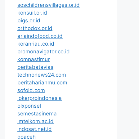
soschildrensvillages.or.id
konsuil.or.id
bigs.or.id
orthodox.or.id
arlaindofood.co.id
koranriau.co.id
promonavigator.co.id
kompastimur
beritabatavias
technonews24.com
beritaharianmu.com
sofold.com
lokerproindonesia
olxponsel
semestasinema
imtelkom.ac.id
indosat.net.id
goaceh