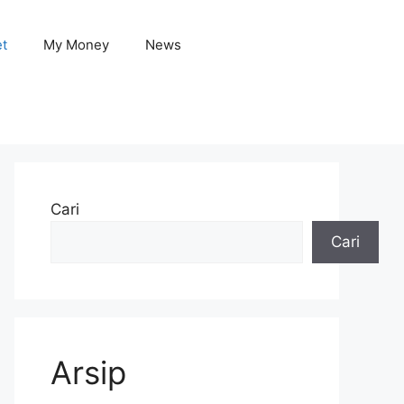
et
My Money
News
Cari
Cari
Arsip