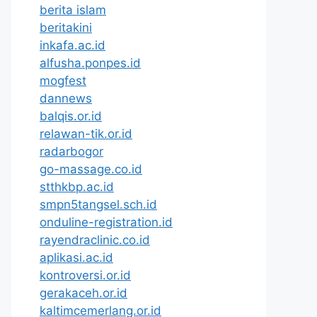
berita islam
beritakini
inkafa.ac.id
alfusha.ponpes.id
mogfest
dannews
balqis.or.id
relawan-tik.or.id
radarbogor
go-massage.co.id
stthkbp.ac.id
smpn5tangsel.sch.id
onduline-registration.id
rayendraclinic.co.id
aplikasi.ac.id
kontroversi.or.id
gerakaceh.or.id
kaltimcemerlang.or.id