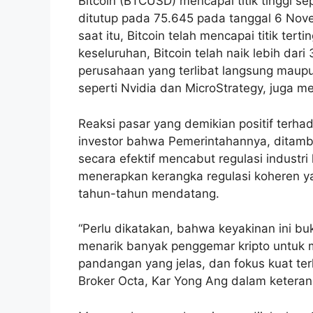
Bitcoin (BTCUSD) mencapai titik tinggi 
ditutup pada 75.645 pada tanggal 6 Novem
saat itu, Bitcoin telah mencapai titik ter
keseluruhan, Bitcoin telah naik lebih da
perusahaan yang terlibat langsung maupu
seperti Nvidia dan MicroStrategy, juga me
Reaksi pasar yang demikian positif ter
investor bahwa Pemerintahannya, ditam
secara efektif mencabut regulasi industri
menerapkan kerangka regulasi koheren y
tahun-tahun mendatang.
“Perlu dikatakan, bahwa keyakinan ini bu
menarik banyak penggemar kripto untuk 
pandangan yang jelas, dan fokus kuat ter
Broker Octa, Kar Yong Ang dalam keteran