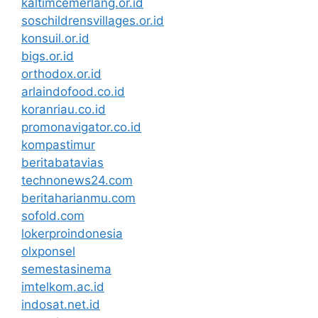
kaltimcemerlang.or.id
soschildrensvillages.or.id
konsuil.or.id
bigs.or.id
orthodox.or.id
arlaindofood.co.id
koranriau.co.id
promonavigator.co.id
kompastimur
beritabatavias
technonews24.com
beritaharianmu.com
sofold.com
lokerproindonesia
olxponsel
semestasinema
imtelkom.ac.id
indosat.net.id