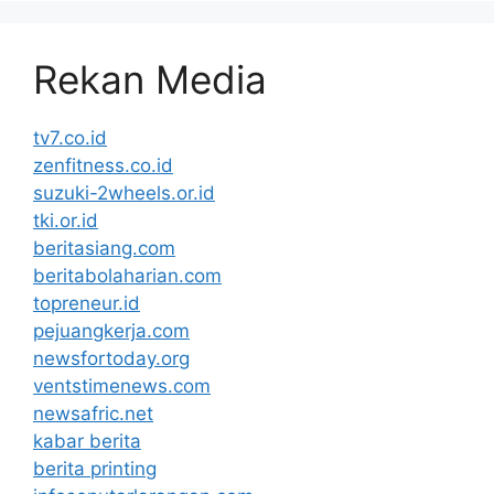
Rekan Media
tv7.co.id
zenfitness.co.id
suzuki-2wheels.or.id
tki.or.id
beritasiang.com
beritabolaharian.com
topreneur.id
pejuangkerja.com
newsfortoday.org
ventstimenews.com
newsafric.net
kabar berita
berita printing