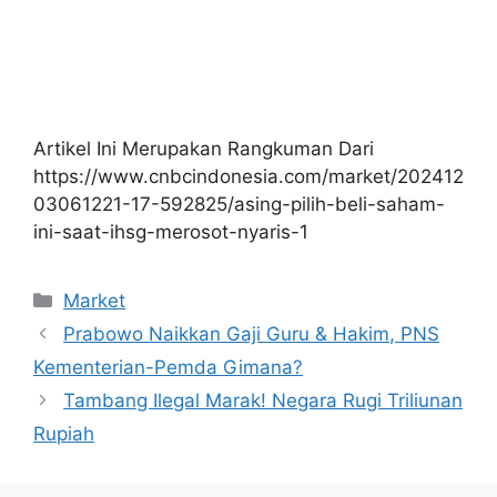
Artikel Ini Merupakan Rangkuman Dari
https://www.cnbcindonesia.com/market/202412
03061221-17-592825/asing-pilih-beli-saham-
ini-saat-ihsg-merosot-nyaris-1
Kategori
Market
Prabowo Naikkan Gaji Guru & Hakim, PNS
Kementerian-Pemda Gimana?
Tambang Ilegal Marak! Negara Rugi Triliunan
Rupiah