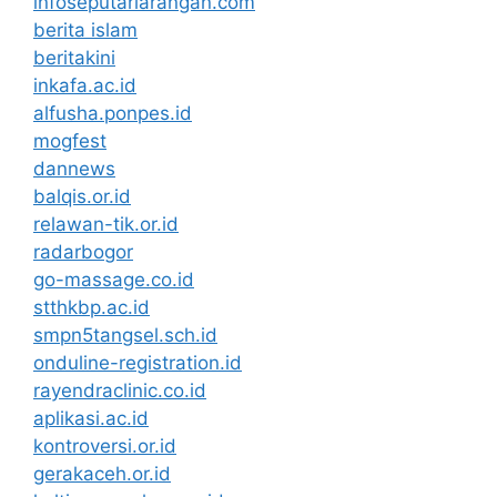
infoseputarlarangan.com
berita islam
beritakini
inkafa.ac.id
alfusha.ponpes.id
mogfest
dannews
balqis.or.id
relawan-tik.or.id
radarbogor
go-massage.co.id
stthkbp.ac.id
smpn5tangsel.sch.id
onduline-registration.id
rayendraclinic.co.id
aplikasi.ac.id
kontroversi.or.id
gerakaceh.or.id