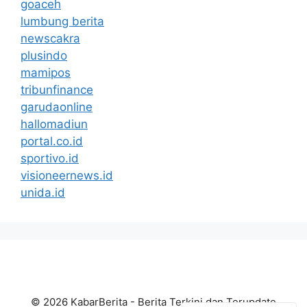
goaceh
lumbung berita
newscakra
plusindo
mamipos
tribunfinance
garudaonline
hallomadiun
portal.co.id
sportivo.id
visioneernews.id
unida.id
© 2026 KabarBerita - Berita Terkini dan Terupdate