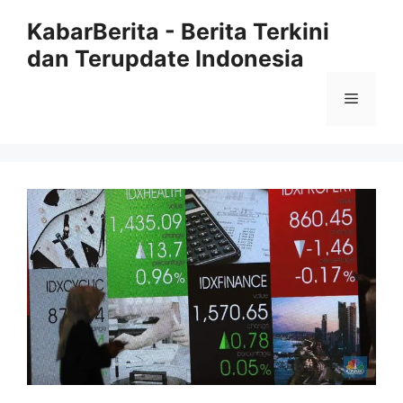
Langsung
KabarBerita - Berita Terkini
ke
dan Terupdate Indonesia
isi
Menu