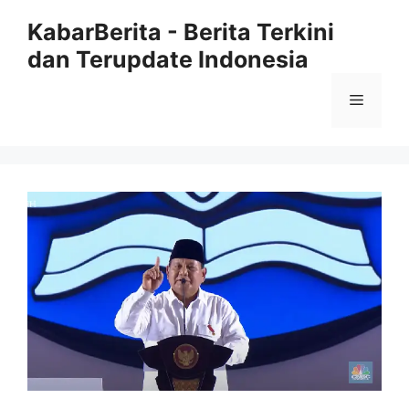
Langsung
KabarBerita - Berita Terkini
ke
dan Terupdate Indonesia
isi
Menu