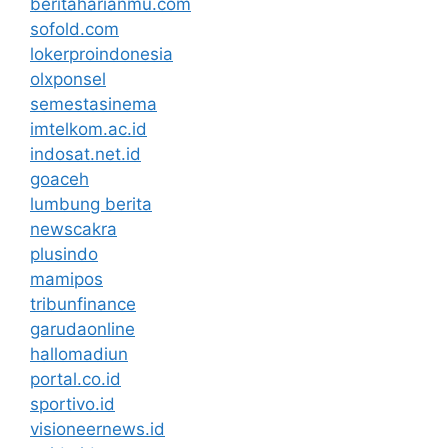
beritaharianmu.com
sofold.com
lokerproindonesia
olxponsel
semestasinema
imtelkom.ac.id
indosat.net.id
goaceh
lumbung berita
newscakra
plusindo
mamipos
tribunfinance
garudaonline
hallomadiun
portal.co.id
sportivo.id
visioneernews.id