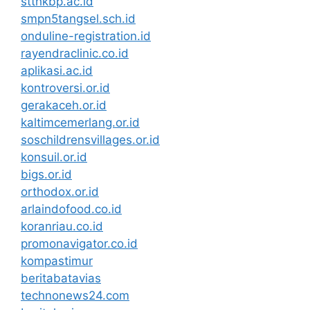
stthkbp.ac.id
smpn5tangsel.sch.id
onduline-registration.id
rayendraclinic.co.id
aplikasi.ac.id
kontroversi.or.id
gerakaceh.or.id
kaltimcemerlang.or.id
soschildrensvillages.or.id
konsuil.or.id
bigs.or.id
orthodox.or.id
arlaindofood.co.id
koranriau.co.id
promonavigator.co.id
kompastimur
beritabatavias
technonews24.com