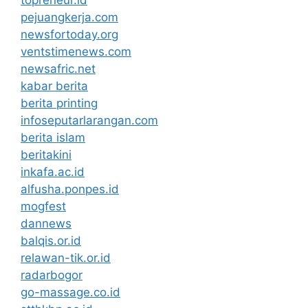
pejuangkerja.com
newsfortoday.org
ventstimenews.com
newsafric.net
kabar berita
berita printing
infoseputarlarangan.com
berita islam
beritakini
inkafa.ac.id
alfusha.ponpes.id
mogfest
dannews
balqis.or.id
relawan-tik.or.id
radarbogor
go-massage.co.id