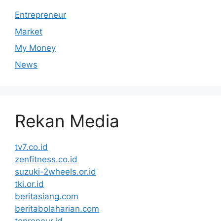
Entrepreneur
Market
My Money
News
Rekan Media
tv7.co.id
zenfitness.co.id
suzuki-2wheels.or.id
tki.or.id
beritasiang.com
beritabolaharian.com
topreneur.id