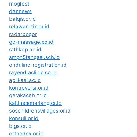
mogfest
dannews
balqis.or.id
relawan-tik.or.id
radarbogor
go-massage.co.id
stthkbp.ac.id
smpn5tangsel.sch.id
onduline-registration.id
rayendraclinic.co.id
aplikasi.ac.id
kontroversi.or.id
gerakaceh.or.id
kaltimcemerlang.or.id
soschildrensvillages.or.id
konsuil.or.id
bigs.or.id
orthodox.or.id