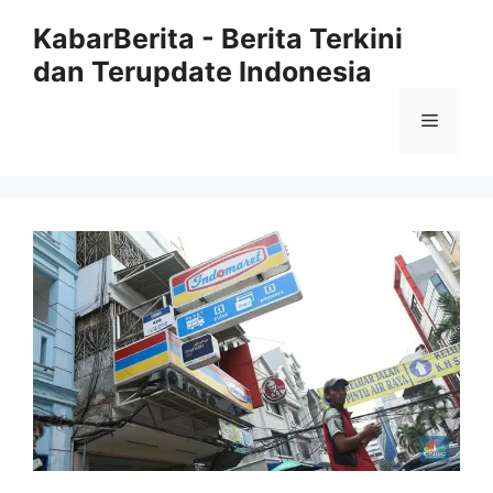
Langsung
KabarBerita - Berita Terkini
ke
dan Terupdate Indonesia
isi
Menu