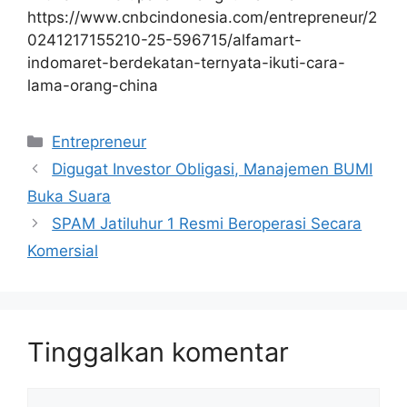
https://www.cnbcindonesia.com/entrepreneur/2
0241217155210-25-596715/alfamart-
indomaret-berdekatan-ternyata-ikuti-cara-
lama-orang-china
Kategori
Entrepreneur
Digugat Investor Obligasi, Manajemen BUMI
Buka Suara
SPAM Jatiluhur 1 Resmi Beroperasi Secara
Komersial
Tinggalkan komentar
Komentar