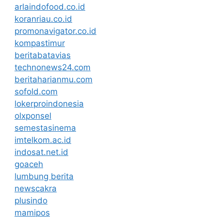
arlaindofood.co.id
koranriau.co.id
promonavigator.co.id
kompastimur
beritabatavias
technonews24.com
beritaharianmu.com
sofold.com
lokerproindonesia
olxponsel
semestasinema
imtelkom.ac.id
indosat.net.id
goaceh
lumbung berita
newscakra
plusindo
mamipos