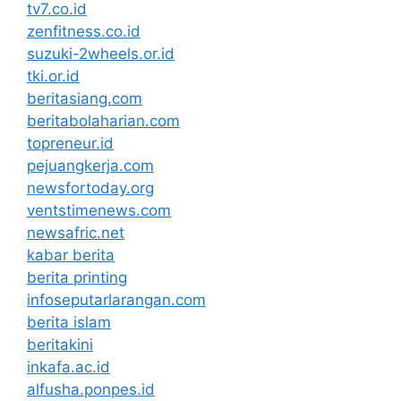
tv7.co.id
zenfitness.co.id
suzuki-2wheels.or.id
tki.or.id
beritasiang.com
beritabolaharian.com
topreneur.id
pejuangkerja.com
newsfortoday.org
ventstimenews.com
newsafric.net
kabar berita
berita printing
infoseputarlarangan.com
berita islam
beritakini
inkafa.ac.id
alfusha.ponpes.id