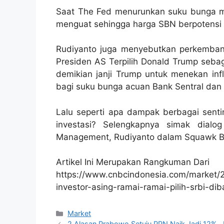
Saat The Fed menurunkan suku bunga ma
menguat sehingga harga SBN berpotensi 
Rudiyanto juga menyebutkan perkembanga
Presiden AS Terpilih Donald Trump seba
demikian janji Trump untuk menekan infl
bagi suku bunga acuan Bank Sentral dan 
Lalu seperti apa dampak berbagai sentim
investasi? Selengkapnya simak dialo
Management, Rudiyanto dalam Squawk Box
Artikel Ini Merupakan Rangkuman Dari
https://www.cnbcindonesia.com/market
investor-asing-ramai-ramai-pilih-srbi-di
Kategori
Market
2 Alasan Prabowo Setuju PPN Naik Jadi 12%, Ja