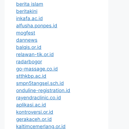
berita islam
beritakini
inkafa.ac.id
alfusha.ponpes.id
mogfest
dannews
balqis.or.id
relawan-tik.or.id
radarbogor
go-massage.co.id
stthkbp.ac.id
smpn5tangsel.sch.id
onduline-registration.id
rayendraclinic.co.id
aplikasi.ac.id
kontroversi.or.id
gerakaceh.or.id
kaltimcemerlang.or.id