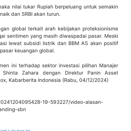
ka nilai tukar Rupiah berpeluang untuk semakin
naik dan SRBI akan turun.
n global terkait arah kebijakan proteksionisme
gai sentimen yang masih diwaspadai pasar. Meski
asi lewat subsidi listrik dan BBM AS akan positif
pasar keuangan global.
en ini terhadap sektor investasi pilihan Manajer
g Shinta Zahara dengan Direktur Panin Asset
, Kabarberita Indonesia (Rabu, 04/12/2024)
/20241204095428-19-593227/video-alasan-
banding-sbn
nji Lakukan Ini