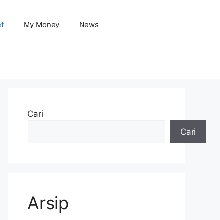
et
My Money
News
Cari
Cari
Arsip