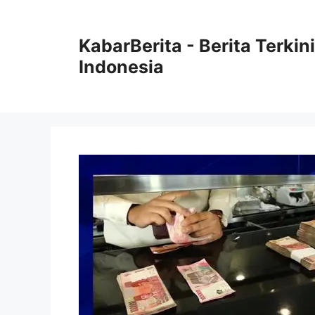
Langsung
ke
KabarBerita - Berita Terki
isi
Indonesia