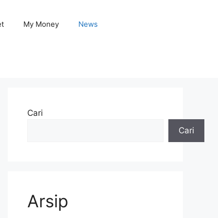
et
My Money
News
Cari
Cari
Arsip