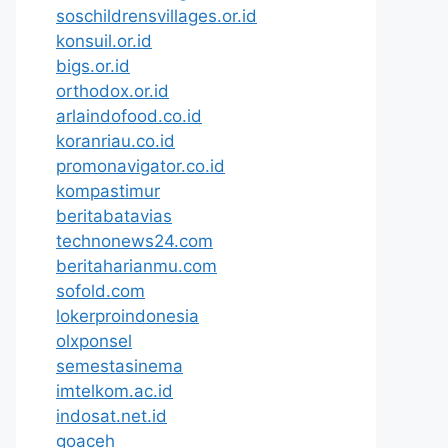
soschildrensvillages.or.id
konsuil.or.id
bigs.or.id
orthodox.or.id
arlaindofood.co.id
koranriau.co.id
promonavigator.co.id
kompastimur
beritabatavias
technonews24.com
beritaharianmu.com
sofold.com
lokerproindonesia
olxponsel
semestasinema
imtelkom.ac.id
indosat.net.id
goaceh