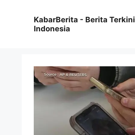
Langsung
ke
KabarBerita - Berita Terki
isi
Indonesia