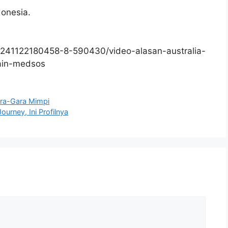
donesia.
241122180458-8-590430/video-alasan-australia-
ain-medsos
ara-Gara Mimpi
ourney, Ini Profilnya