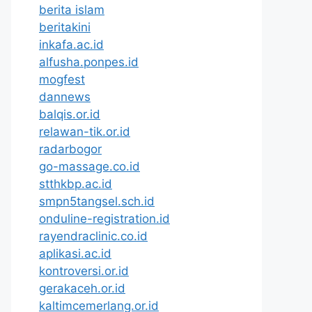
berita islam
beritakini
inkafa.ac.id
alfusha.ponpes.id
mogfest
dannews
balqis.or.id
relawan-tik.or.id
radarbogor
go-massage.co.id
stthkbp.ac.id
smpn5tangsel.sch.id
onduline-registration.id
rayendraclinic.co.id
aplikasi.ac.id
kontroversi.or.id
gerakaceh.or.id
kaltimcemerlang.or.id