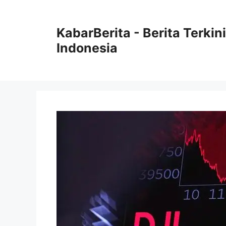
Langsung
ke
KabarBerita - Berita Terki
isi
Indonesia