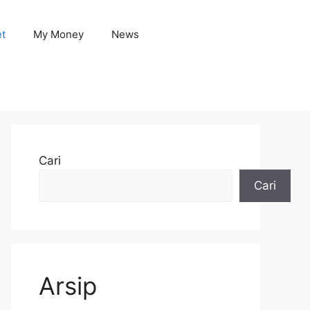
et
My Money
News
Cari
Cari
Arsip