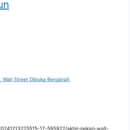
un
 Wall Street Dibuka Bergairah
20241213225515-17-595922/akhir-pekan-wall-