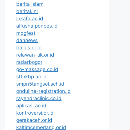
berita islam
beritakini
inkafa.ac.id
alfusha.ponpes.id
mogfest
dannews
balqis.or.id
relawan-tik.or.id
radarbogor
go-massage.co.id
stthkbp.ac.id
smpn5tangsel.sch.id
onduline-registration.id
rayendraclinic.co.id
aplikasi.ac.id
kontroversi.or.id
gerakaceh.or.id
kaltimcemerlang.or.id