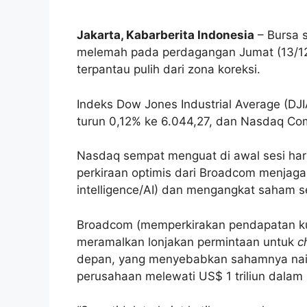
Jakarta, Kabarberita Indonesia
– Bursa s
melemah pada perdagangan Jumat (13/12
terpantau pulih dari zona koreksi.
Indeks Dow Jones Industrial Average (DJ
turun 0,12% ke 6.044,27, dan Nasdaq Com
Nasdaq sempat menguat di awal sesi hari i
perkiraan optimis dari Broadcom menjaga 
intelligence/AI) dan mengangkat saham 
Broadcom (memperkirakan pendapatan kuar
meramalkan lonjakan permintaan untuk
c
depan, yang menyebabkan sahamnya naik 
perusahaan melewati US$ 1 triliun dalam k