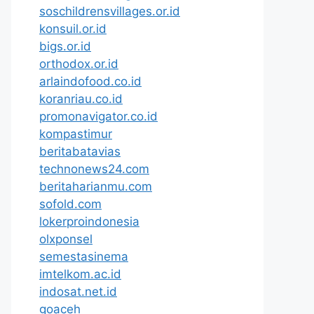
soschildrensvillages.or.id
konsuil.or.id
bigs.or.id
orthodox.or.id
arlaindofood.co.id
koranriau.co.id
promonavigator.co.id
kompastimur
beritabatavias
technonews24.com
beritaharianmu.com
sofold.com
lokerproindonesia
olxponsel
semestasinema
imtelkom.ac.id
indosat.net.id
goaceh