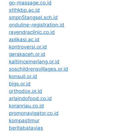
go-massage.co.id
stthkbp.ac.id
smpn5tangsel.sch.id
onduline-registration.id
rayendraclinic.co.id
aplikasi.ac.id
kontroversi.or.id
gerakaceh.or.id
kaltimcemerlang.or.id
soschildrensvillages.or.id
konsuil.or.id
bigs.or.id
orthodox.or.id
arlaindofood.co.id
koranriau.co.id
promonavigator.co.id
kompastimur
beritabatavias