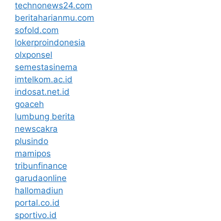
technonews24.com
beritaharianmu.com
sofold.com
lokerproindonesia
olxponsel
semestasinema
imtelkom.ac.id
indosat.net.id
goaceh
lumbung berita
newscakra
plusindo
mamipos
tribunfinance
garudaonline
hallomadiun
portal.co.id
sportivo.id