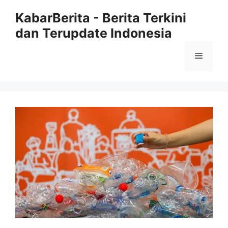
Langsung
KabarBerita - Berita Terkini
ke
dan Terupdate Indonesia
isi
Menu