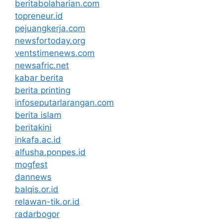
beritabolaharian.com
topreneur.id
pejuangkerja.com
newsfortoday.org
ventstimenews.com
newsafric.net
kabar berita
berita printing
infoseputarlarangan.com
berita islam
beritakini
inkafa.ac.id
alfusha.ponpes.id
mogfest
dannews
balqis.or.id
relawan-tik.or.id
radarbogor