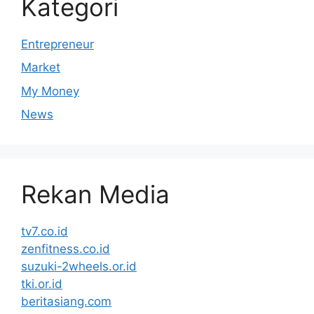
Kategori
Entrepreneur
Market
My Money
News
Rekan Media
tv7.co.id
zenfitness.co.id
suzuki-2wheels.or.id
tki.or.id
beritasiang.com