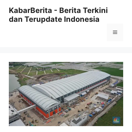
Langsung
KabarBerita - Berita Terkini
ke
dan Terupdate Indonesia
isi
Menu