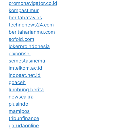
promonavigator.co.id
kompastimur
beritabatavias
technonews24.com
beritaharianmu.com
sofold.com
lokerproindonesia
olxponsel
semestasinema
imtelkom.ac.id
indosat.net.id
goaceh
lumbung berita
newscakra
plusindo
mamipos
tribunfinance
garudaonline