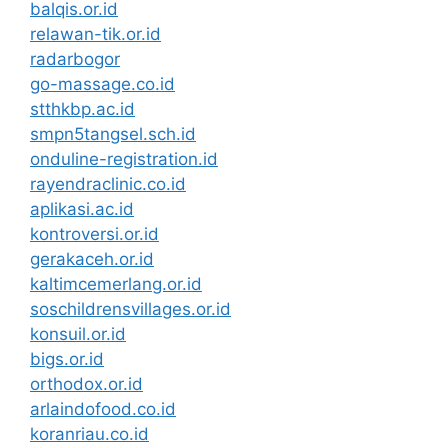
balqis.or.id
relawan-tik.or.id
radarbogor
go-massage.co.id
stthkbp.ac.id
smpn5tangsel.sch.id
onduline-registration.id
rayendraclinic.co.id
aplikasi.ac.id
kontroversi.or.id
gerakaceh.or.id
kaltimcemerlang.or.id
soschildrensvillages.or.id
konsuil.or.id
bigs.or.id
orthodox.or.id
arlaindofood.co.id
koranriau.co.id