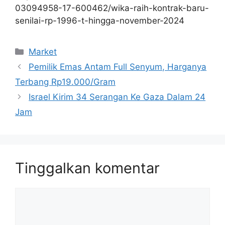
03094958-17-600462/wika-raih-kontrak-baru-
senilai-rp-1996-t-hingga-november-2024
Kategori
Market
Pemilik Emas Antam Full Senyum, Harganya
Terbang Rp19.000/Gram
Israel Kirim 34 Serangan Ke Gaza Dalam 24
Jam
Tinggalkan komentar
Komentar