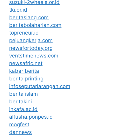
suzuki-2wheels.or.id
tki.or.id
beritasiang.com
beritabolaharian.com
topreneur.id
pejuangkerja.com
newsfortoday.org
ventstimenews.com
newsafric.net
kabar berita
berita printing
infoseputarlarangan.com
berita islam
beritakini
inkafa.ac.id
alfusha.ponpes.id
mogfest
dannews