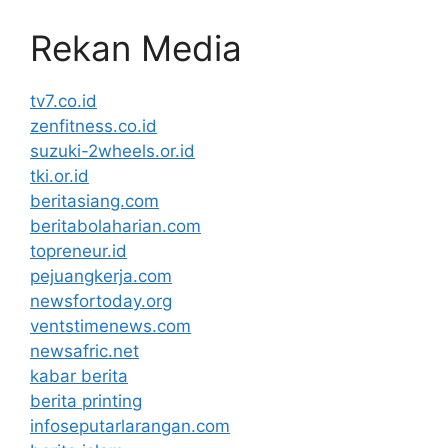
Rekan Media
tv7.co.id
zenfitness.co.id
suzuki-2wheels.or.id
tki.or.id
beritasiang.com
beritabolaharian.com
topreneur.id
pejuangkerja.com
newsfortoday.org
ventstimenews.com
newsafric.net
kabar berita
berita printing
infoseputarlarangan.com