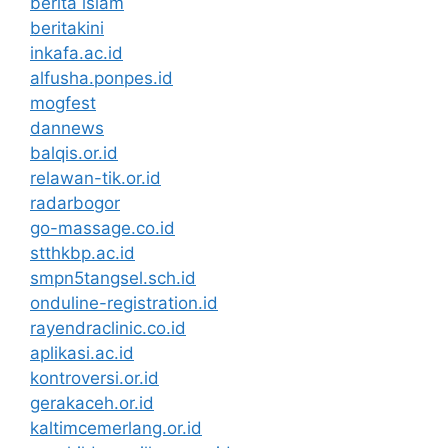
berita islam
beritakini
inkafa.ac.id
alfusha.ponpes.id
mogfest
dannews
balqis.or.id
relawan-tik.or.id
radarbogor
go-massage.co.id
stthkbp.ac.id
smpn5tangsel.sch.id
onduline-registration.id
rayendraclinic.co.id
aplikasi.ac.id
kontroversi.or.id
gerakaceh.or.id
kaltimcemerlang.or.id