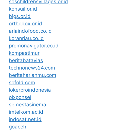
soschildrensvillages.or.id
konsuil.or.id
bigs.or.id
orthodox.or.id
arlaindofood.co.id
koranriau.co.id
promonavigator.co.id
kompastimur
beritabatavias
technonews24.com
beritaharianmu.com
sofold.com
lokerproindonesia
olxponsel
semestasinema
imtelkom.ac.id
indosat.net.id
goaceh