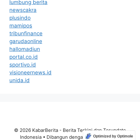
lumbung berita
newscakra
plusindo
mamipos
tribunfinance
garudaonline
hallomadiun
portal.co.id
sportivo.id
visioneernews.id
unida.id
© 2026 KabarBerita - Berita Terkini dan Terupdate
Indonesia
• Dibangun dengan
GeneratePress
Optimized by Optimole