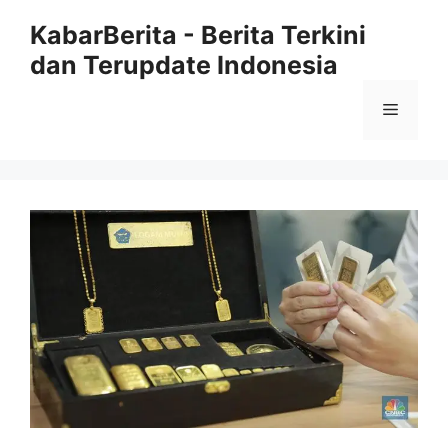
Langsung
KabarBerita - Berita Terkini
ke
dan Terupdate Indonesia
isi
Menu