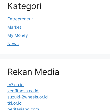
Kategori
Entrepreneur
Market
My Money
News
Rekan Media
tv7.co.id
zenfitness.co.id
suzuki-2wheels.or.id
tki.or.id
beritasiang.com