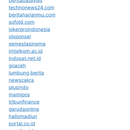
beritabatavias
technonews24.com
beritaharianmu.com
sofold.com
lokerproindonesia
olxponsel
semestasinema
imtelkom.ac.id
indosat.net.id
goaceh
lumbung berita
newscakra
plusindo
mamipos
tribunfinance
garudaonline
hallomadiun
portal.co.id