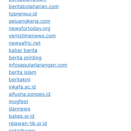
beritabolaharian.com
topreneur.id
pejuangkerja.com
newsfortoday.org
ventstimenews.com
newsafric.net
kabar berita
berita printing
infoseputarlarangan.com
berita islam
beritakini
inkafa.ac.id
alfusha.ponpes.id
mogfest
dannews
balqis.or.id
relawan-tik.or.id
radarbogor