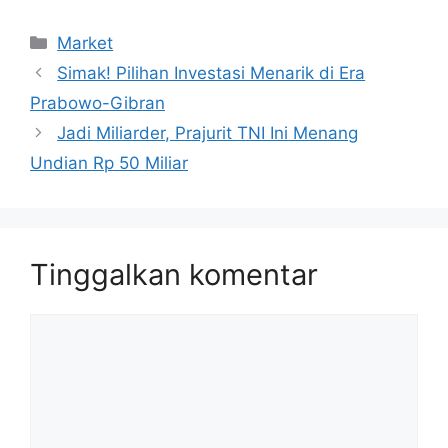
Kategori
Market
Simak! Pilihan Investasi Menarik di Era
Prabowo-Gibran
Jadi Miliarder, Prajurit TNI Ini Menang
Undian Rp 50 Miliar
Tinggalkan komentar
Komentar