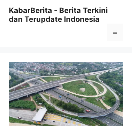
Langsung
KabarBerita - Berita Terkini
ke
dan Terupdate Indonesia
isi
Menu