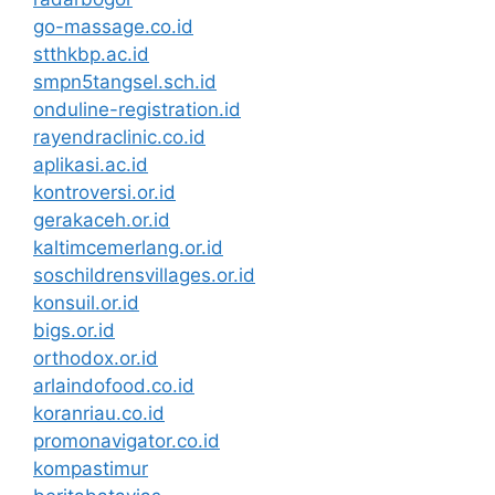
go-massage.co.id
stthkbp.ac.id
smpn5tangsel.sch.id
onduline-registration.id
rayendraclinic.co.id
aplikasi.ac.id
kontroversi.or.id
gerakaceh.or.id
kaltimcemerlang.or.id
soschildrensvillages.or.id
konsuil.or.id
bigs.or.id
orthodox.or.id
arlaindofood.co.id
koranriau.co.id
promonavigator.co.id
kompastimur