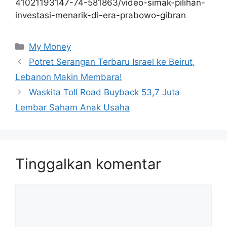
41021193147-74-581863/video-simak-pilihan-
investasi-menarik-di-era-prabowo-gibran
Kategori
My Money
Potret Serangan Terbaru Israel ke Beirut,
Lebanon Makin Membara!
Waskita Toll Road Buyback 53,7 Juta
Lembar Saham Anak Usaha
Tinggalkan komentar
Komentar