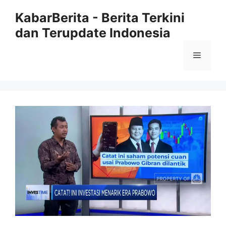
Langsung
KabarBerita - Berita Terkini
ke
dan Terupdate Indonesia
isi
Menu