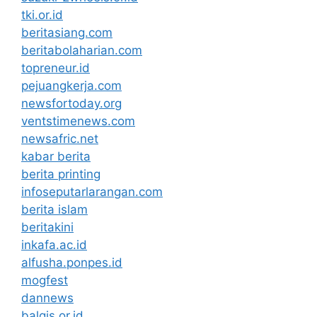
tki.or.id
beritasiang.com
beritabolaharian.com
topreneur.id
pejuangkerja.com
newsfortoday.org
ventstimenews.com
newsafric.net
kabar berita
berita printing
infoseputarlarangan.com
berita islam
beritakini
inkafa.ac.id
alfusha.ponpes.id
mogfest
dannews
balqis.or.id