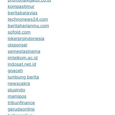
kompastimur
beritabatavias
technonews24.com
beritaharianmu.com
sofold.com
lokerproindonesia
olxponsel
semestasinema
imtelkom.ac.id
indosat.net.id
goaceh
lumbung berita
newscakra
plusindo
mamipos
tribunfinance
garudaonline