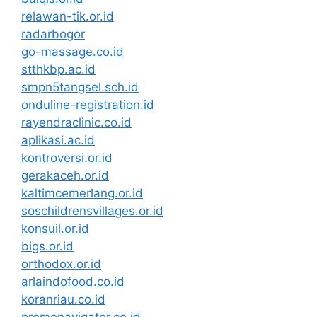
relawan-tik.or.id
radarbogor
go-massage.co.id
stthkbp.ac.id
smpn5tangsel.sch.id
onduline-registration.id
rayendraclinic.co.id
aplikasi.ac.id
kontroversi.or.id
gerakaceh.or.id
kaltimcemerlang.or.id
soschildrensvillages.or.id
konsuil.or.id
bigs.or.id
orthodox.or.id
arlaindofood.co.id
koranriau.co.id
promonavigator.co.id