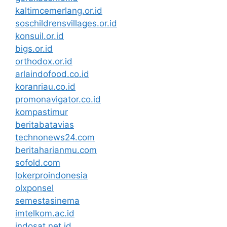
kaltimcemerlang.or.id
soschildrensvillages.or.id
konsuil.or.id
bigs.or.id
orthodox.or.id
arlaindofood.co.id
koranriau.co.id
promonavigator.co.id
kompastimur
beritabatavias
technonews24.com
beritaharianmu.com
sofold.com
lokerproindonesia
olxponsel
semestasinema
imtelkom.ac.id
indosat.net.id