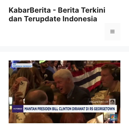
Langsung
KabarBerita - Berita Terkini
ke
dan Terupdate Indonesia
isi
Menu