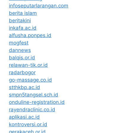
infoseputarlarangan.com
berita islam
beritakini
inkafa.ac.id
alfusha.ponpes.id
mogfest
dannews
balqis.or.id
relawan-tik.or.id
radarbogor
go-massage.co.id
stthkbp.ac.id
smpn5tangsel.sch.id
onduline-registration.id
rayendraclinic.co.id
aplikasi.ac.id
kontroversi.or.id
gerakaceh.or.id