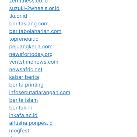
zenfitness.co.id
suzuki-2wheels.or.id
tki.or.id
beritasiang.com
beritabolaharian.com
topreneur.id
pejuangkerja.com
newsfortoday.org
ventstimenews.com
newsafric.net
kabar berita
berita printing
infoseputarlarangan.com
berita islam
beritakini
inkafa.ac.id
alfusha.ponpes.id
mogfest