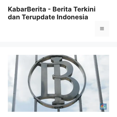
Langsung
KabarBerita - Berita Terkini
ke
dan Terupdate Indonesia
isi
Menu