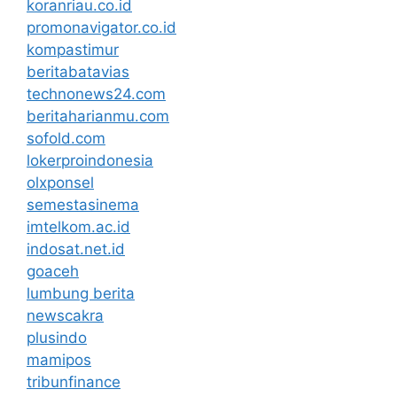
koranriau.co.id
promonavigator.co.id
kompastimur
beritabatavias
technonews24.com
beritaharianmu.com
sofold.com
lokerproindonesia
olxponsel
semestasinema
imtelkom.ac.id
indosat.net.id
goaceh
lumbung berita
newscakra
plusindo
mamipos
tribunfinance