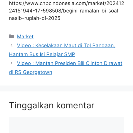
https://www.cnbcindonesia.com/market/202412
24151944-17-598508/begini-ramalan-bi-soal-
nasib-rupiah-di-2025
Kategori
Market
Video : Kecelakaan Maut di Tol Pandaan,
Hantam Bus Isi Pelajar SMP
Video : Mantan Presiden Bill Clinton Dirawat
di RS Georgetown
Tinggalkan komentar
Komentar