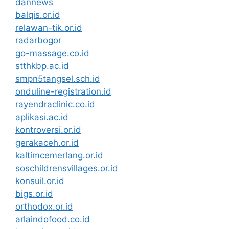
dannews
balqis.or.id
relawan-tik.or.id
radarbogor
go-massage.co.id
stthkbp.ac.id
smpn5tangsel.sch.id
onduline-registration.id
rayendraclinic.co.id
aplikasi.ac.id
kontroversi.or.id
gerakaceh.or.id
kaltimcemerlang.or.id
soschildrensvillages.or.id
konsuil.or.id
bigs.or.id
orthodox.or.id
arlaindofood.co.id