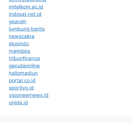
imtelkom.ac.id
indosat.net.id
goaceh
lumbung berita
newscakra
plusindo
mamipos
tribunfinance
garudaonline
hallomadiun
portal.co.id
sportivo.id
visioneernews.id
unida.id