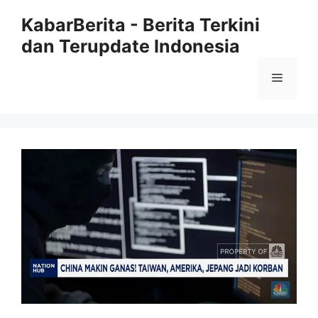
Langsung
KabarBerita - Berita Terkini
ke
dan Terupdate Indonesia
isi
Menu