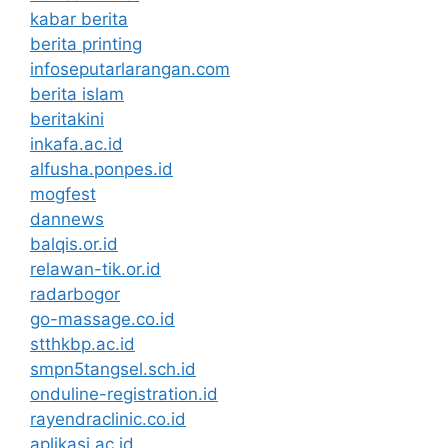
kabar berita
berita printing
infoseputarlarangan.com
berita islam
beritakini
inkafa.ac.id
alfusha.ponpes.id
mogfest
dannews
balqis.or.id
relawan-tik.or.id
radarbogor
go-massage.co.id
stthkbp.ac.id
smpn5tangsel.sch.id
onduline-registration.id
rayendraclinic.co.id
aplikasi.ac.id