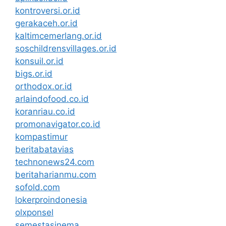
kontroversi.or.id
gerakaceh.or.id
kaltimcemerlang.or.id
soschildrensvillages.or.id
konsuil.or.id
bigs.or.id
orthodox.or.id
arlaindofood.co.id
koranriau.co.id
promonavigator.co.id
kompastimur
beritabatavias
technonews24.com
beritaharianmu.com
sofold.com
lokerproindonesia
olxponsel
semestasinema