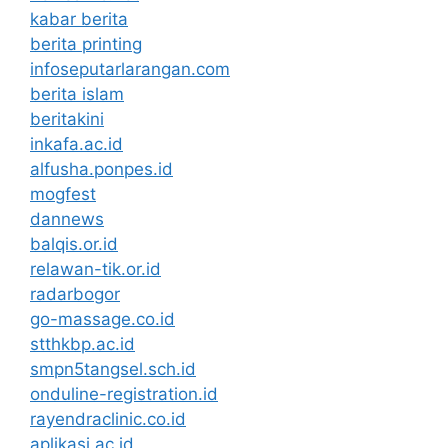
kabar berita
berita printing
infoseputarlarangan.com
berita islam
beritakini
inkafa.ac.id
alfusha.ponpes.id
mogfest
dannews
balqis.or.id
relawan-tik.or.id
radarbogor
go-massage.co.id
stthkbp.ac.id
smpn5tangsel.sch.id
onduline-registration.id
rayendraclinic.co.id
aplikasi.ac.id