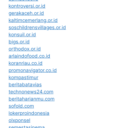
kontroversi.or.id
gerakaceh.or.id
kaltimcemerlang.or.id
soschildrensvillages.or.id
konsuil.or.id
bigs.or.id
orthodox.or.id
arlaindofood.co.id
koranriau.co.id
promonavigator.co.id
kompastimur
beritabatavias
technonews24.com
beritaharianmu.com
sofold.com
lokerproindonesia
olxponsel
semestasinema