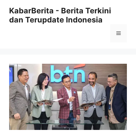
Langsung
KabarBerita - Berita Terkini
ke
dan Terupdate Indonesia
isi
Menu