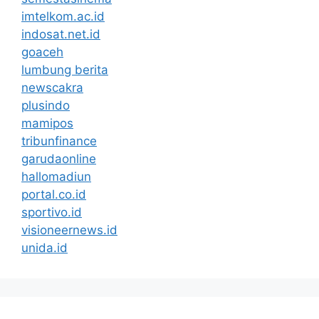
imtelkom.ac.id
indosat.net.id
goaceh
lumbung berita
newscakra
plusindo
mamipos
tribunfinance
garudaonline
hallomadiun
portal.co.id
sportivo.id
visioneernews.id
unida.id