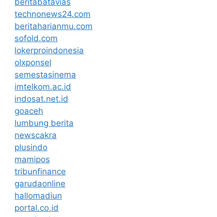
beritabatavias
technonews24.com
beritaharianmu.com
sofold.com
lokerproindonesia
olxponsel
semestasinema
imtelkom.ac.id
indosat.net.id
goaceh
lumbung berita
newscakra
plusindo
mamipos
tribunfinance
garudaonline
hallomadiun
portal.co.id