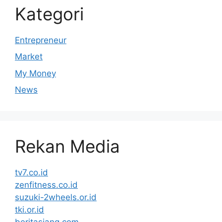
Kategori
Entrepreneur
Market
My Money
News
Rekan Media
tv7.co.id
zenfitness.co.id
suzuki-2wheels.or.id
tki.or.id