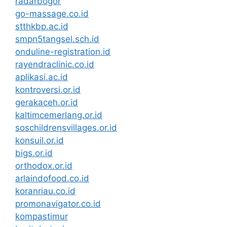
radarbogor
go-massage.co.id
stthkbp.ac.id
smpn5tangsel.sch.id
onduline-registration.id
rayendraclinic.co.id
aplikasi.ac.id
kontroversi.or.id
gerakaceh.or.id
kaltimcemerlang.or.id
soschildrensvillages.or.id
konsuil.or.id
bigs.or.id
orthodox.or.id
arlaindofood.co.id
koranriau.co.id
promonavigator.co.id
kompastimur