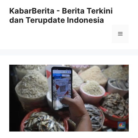
Langsung
KabarBerita - Berita Terkini
ke
dan Terupdate Indonesia
isi
Menu