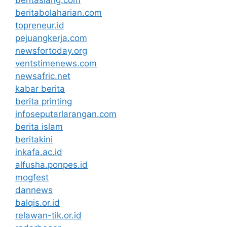
beritasiang.com
beritabolaharian.com
topreneur.id
pejuangkerja.com
newsfortoday.org
ventstimenews.com
newsafric.net
kabar berita
berita printing
infoseputarlarangan.com
berita islam
beritakini
inkafa.ac.id
alfusha.ponpes.id
mogfest
dannews
balqis.or.id
relawan-tik.or.id