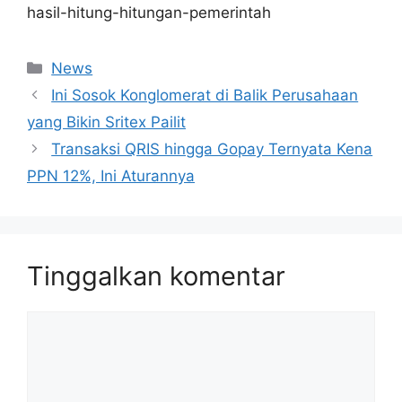
hasil-hitung-hitungan-pemerintah
Kategori
News
Ini Sosok Konglomerat di Balik Perusahaan
yang Bikin Sritex Pailit
Transaksi QRIS hingga Gopay Ternyata Kena
PPN 12%, Ini Aturannya
Tinggalkan komentar
Komentar