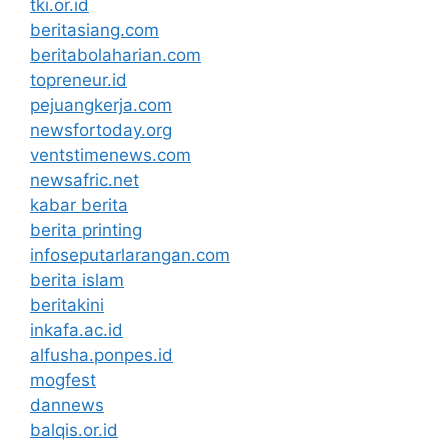
tki.or.id
beritasiang.com
beritabolaharian.com
topreneur.id
pejuangkerja.com
newsfortoday.org
ventstimenews.com
newsafric.net
kabar berita
berita printing
infoseputarlarangan.com
berita islam
beritakini
inkafa.ac.id
alfusha.ponpes.id
mogfest
dannews
balqis.or.id