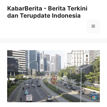
Langsung
KabarBerita - Berita Terkini
ke
dan Terupdate Indonesia
isi
Menu