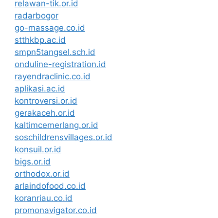
relawan-tik.or.id
radarbogor
go-massage.co.id
stthkbp.ac.id
smpn5tangsel.sch.id
onduline-registration.id
rayendraclinic.co.id
aplikasi.ac.id
kontroversi.or.id
gerakaceh.or.id
kaltimcemerlang.or.id
soschildrensvillages.or.id
konsuil.or.id
bigs.or.id
orthodox.or.id
arlaindofood.co.id
koranriau.co.id
promonavigator.co.id