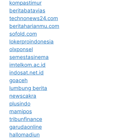
kompastimur
beritabatavias
technonews24.com
beritaharianmu.com
sofold.com
lokerproindonesia
olxponsel
semestasinema
imtelkom.ac.id
indosat.net.id
goaceh
lumbung berita
newscakra
plusindo
mamipos
tribunfinance
garudaonline
hallomadiun