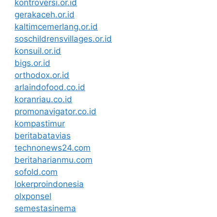
kontroversi.or.id
gerakaceh.or.id
kaltimcemerlang.or.id
soschildrensvillages.or.id
konsuil.or.id
bigs.or.id
orthodox.or.id
arlaindofood.co.id
koranriau.co.id
promonavigator.co.id
kompastimur
beritabatavias
technonews24.com
beritaharianmu.com
sofold.com
lokerproindonesia
olxponsel
semestasinema