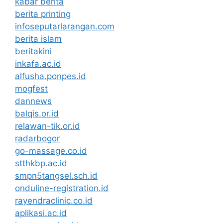
kabar berita
berita printing
infoseputarlarangan.com
berita islam
beritakini
inkafa.ac.id
alfusha.ponpes.id
mogfest
dannews
balqis.or.id
relawan-tik.or.id
radarbogor
go-massage.co.id
stthkbp.ac.id
smpn5tangsel.sch.id
onduline-registration.id
rayendraclinic.co.id
aplikasi.ac.id