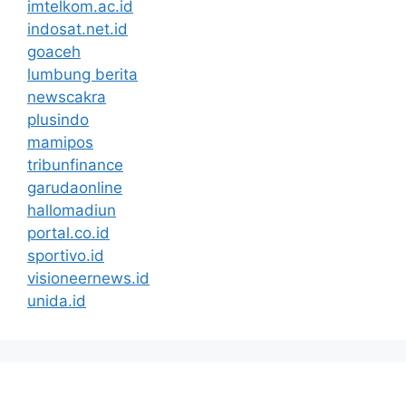
imtelkom.ac.id
indosat.net.id
goaceh
lumbung berita
newscakra
plusindo
mamipos
tribunfinance
garudaonline
hallomadiun
portal.co.id
sportivo.id
visioneernews.id
unida.id