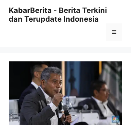
Langsung
KabarBerita - Berita Terkini
ke
dan Terupdate Indonesia
isi
Menu