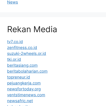
News
Rekan Media
tv7.co.id
zenfitness.co.id
suzuki-2wheels.or.id
tki.or.id
beritasiang.com
beritabolaharian.com
topreneur.id
pejuangkerja.com
newsfortoday.org
ventstimenews.com
newsafric.net