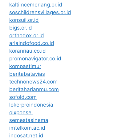
kaltimcemerlang.or.id
soschildrensvillages.or.id
konsuil.or.id
bigs.or.id
orthodox.or.id
arlaindofood.co.id
koranriau.co.id
promonavigator.co.id
kompastimur
beritabatavias
technonews24.com
beritaharianmu.com
sofold.com
lokerproindonesia
olxponsel
semestasinema
imtelkom.ac.id
indosat.net.id