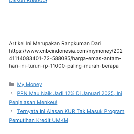
Diskon Rp8000!
Artikel Ini Merupakan Rangkuman Dari
https://www.cnbcindonesia.com/mymoney/202
41114083401-72-588085/harga-emas-antam-
hari-ini-turun-rp-11000-paling-murah-berapa
Kategori
My Money
PPN Mau Naik Jadi 12% Di Januari 2025, Ini
Penjelasan Menkeu!
Ternyata Ini Alasan KUR Tak Masuk Program
Pemutihan Kredit UMKM