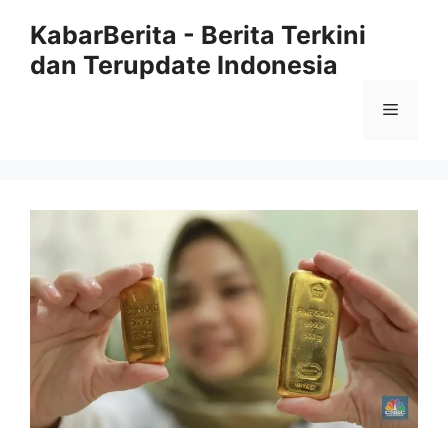
Langsung
KabarBerita - Berita Terkini
ke
dan Terupdate Indonesia
isi
Menu