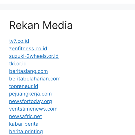
Rekan Media
tv7.co.id
zenfitness.co.id
suzuki-2wheels.or.id
tki.or.id
beritasiang.com
beritabolaharian.com
topreneur.id
pejuangkerja.com
newsfortoday.org
ventstimenews.com
newsafric.net
kabar berita
berita printing