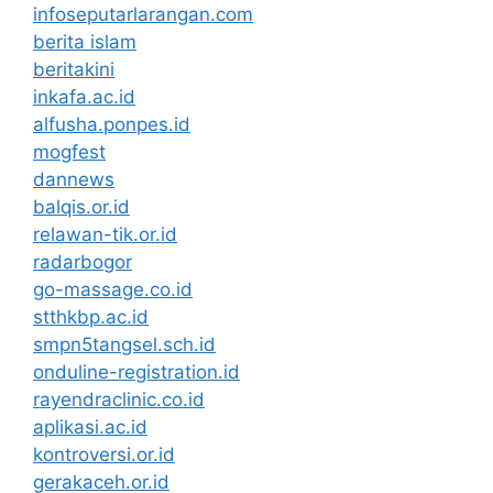
infoseputarlarangan.com
berita islam
beritakini
inkafa.ac.id
alfusha.ponpes.id
mogfest
dannews
balqis.or.id
relawan-tik.or.id
radarbogor
go-massage.co.id
stthkbp.ac.id
smpn5tangsel.sch.id
onduline-registration.id
rayendraclinic.co.id
aplikasi.ac.id
kontroversi.or.id
gerakaceh.or.id