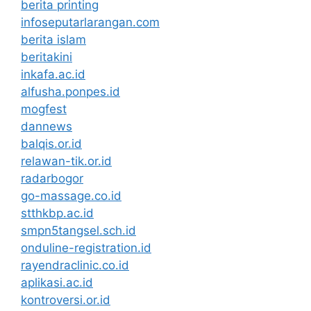
berita printing
infoseputarlarangan.com
berita islam
beritakini
inkafa.ac.id
alfusha.ponpes.id
mogfest
dannews
balqis.or.id
relawan-tik.or.id
radarbogor
go-massage.co.id
stthkbp.ac.id
smpn5tangsel.sch.id
onduline-registration.id
rayendraclinic.co.id
aplikasi.ac.id
kontroversi.or.id