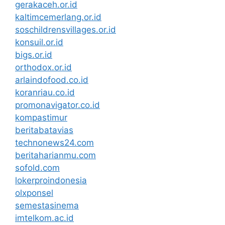
gerakaceh.or.id
kaltimcemerlang.or.id
soschildrensvillages.or.id
konsuil.or.id
bigs.or.id
orthodox.or.id
arlaindofood.co.id
koranriau.co.id
promonavigator.co.id
kompastimur
beritabatavias
technonews24.com
beritaharianmu.com
sofold.com
lokerproindonesia
olxponsel
semestasinema
imtelkom.ac.id