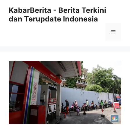
Langsung
KabarBerita - Berita Terkini
ke
dan Terupdate Indonesia
isi
Menu