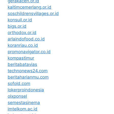
gerakaceh.or.id
kaltimcemerlang.or.id
soschildrensvillages.or.id
konsuil.or.id
bigs.or.id
orthodox.or.id
arlaindofood.co.id
koranriau.co.id
promonavigator.co.id
kompastimur
beritabatavias
technonews24.com
beritaharianmu.com
sofold.com
lokerproindonesia
olxponsel
semestasinema
imtelkom.ac.id