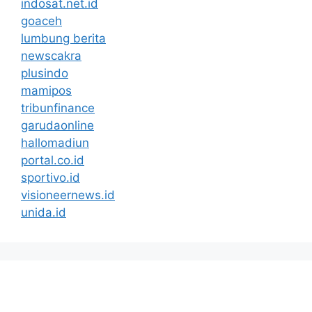
indosat.net.id
goaceh
lumbung berita
newscakra
plusindo
mamipos
tribunfinance
garudaonline
hallomadiun
portal.co.id
sportivo.id
visioneernews.id
unida.id