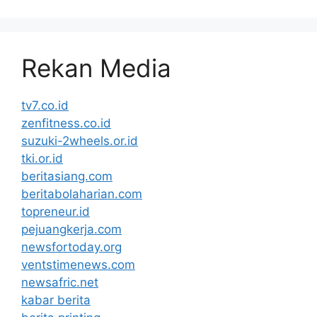
Rekan Media
tv7.co.id
zenfitness.co.id
suzuki-2wheels.or.id
tki.or.id
beritasiang.com
beritabolaharian.com
topreneur.id
pejuangkerja.com
newsfortoday.org
ventstimenews.com
newsafric.net
kabar berita