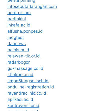
berita printing
infoseputarlarangan.com
berita islam
beritakini
inkafa.ac.id
alfusha.ponpes.id
mogfest
dannews
balqis.or.id
relawan-tik.or.id
radarbogor
go-massage.co.id
stthkbp.ac.id
smpn5tangsel.sch.id
onduline-registration.id
rayendraclinic.co.id
aplikasi.ac.id
kontroversi.or.id