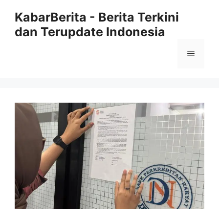
Langsung
KabarBerita - Berita Terkini
ke
dan Terupdate Indonesia
isi
Menu