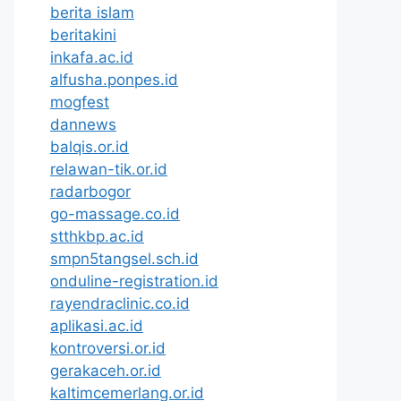
berita islam
beritakini
inkafa.ac.id
alfusha.ponpes.id
mogfest
dannews
balqis.or.id
relawan-tik.or.id
radarbogor
go-massage.co.id
stthkbp.ac.id
smpn5tangsel.sch.id
onduline-registration.id
rayendraclinic.co.id
aplikasi.ac.id
kontroversi.or.id
gerakaceh.or.id
kaltimcemerlang.or.id