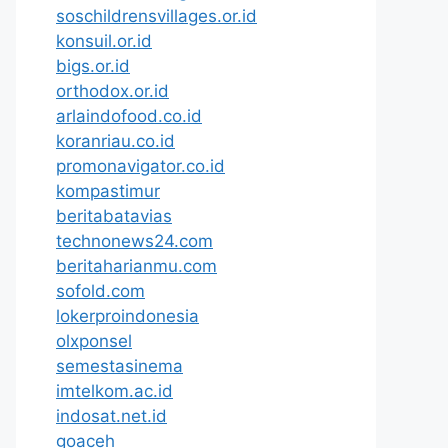
soschildrensvillages.or.id
konsuil.or.id
bigs.or.id
orthodox.or.id
arlaindofood.co.id
koranriau.co.id
promonavigator.co.id
kompastimur
beritabatavias
technonews24.com
beritaharianmu.com
sofold.com
lokerproindonesia
olxponsel
semestasinema
imtelkom.ac.id
indosat.net.id
goaceh