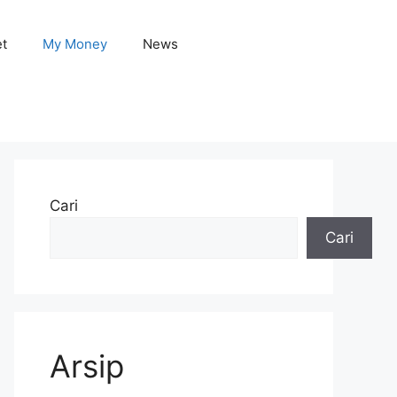
et
My Money
News
Cari
Cari
Arsip