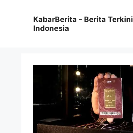
Langsung
ke
KabarBerita - Berita Terki
isi
Indonesia