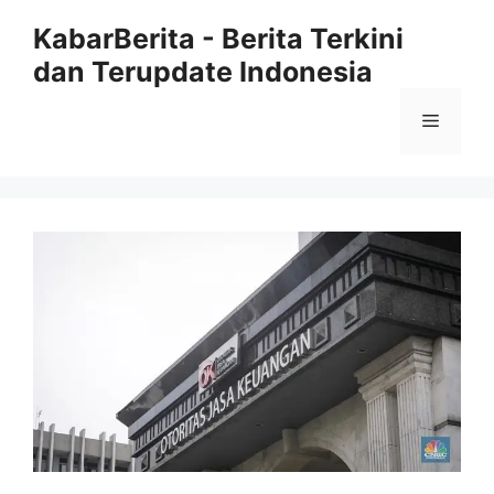
Langsung
KabarBerita - Berita Terkini
ke
dan Terupdate Indonesia
isi
Menu