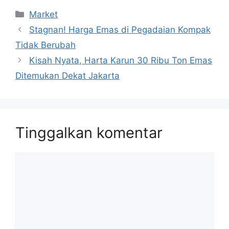
Kategori
Market
Stagnan! Harga Emas di Pegadaian Kompak
Tidak Berubah
Kisah Nyata, Harta Karun 30 Ribu Ton Emas
Ditemukan Dekat Jakarta
Tinggalkan komentar
Komentar