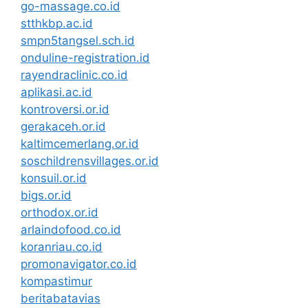
go-massage.co.id
stthkbp.ac.id
smpn5tangsel.sch.id
onduline-registration.id
rayendraclinic.co.id
aplikasi.ac.id
kontroversi.or.id
gerakaceh.or.id
kaltimcemerlang.or.id
soschildrensvillages.or.id
konsuil.or.id
bigs.or.id
orthodox.or.id
arlaindofood.co.id
koranriau.co.id
promonavigator.co.id
kompastimur
beritabatavias