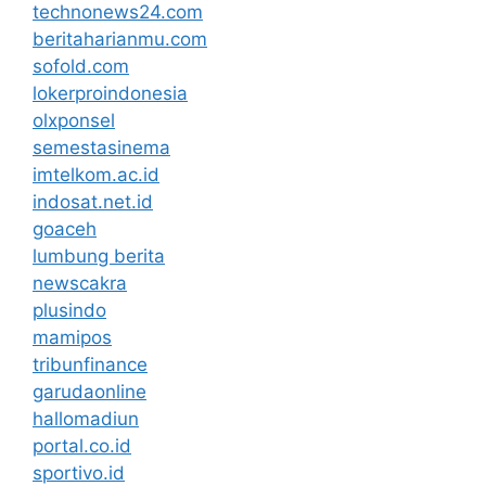
technonews24.com
beritaharianmu.com
sofold.com
lokerproindonesia
olxponsel
semestasinema
imtelkom.ac.id
indosat.net.id
goaceh
lumbung berita
newscakra
plusindo
mamipos
tribunfinance
garudaonline
hallomadiun
portal.co.id
sportivo.id