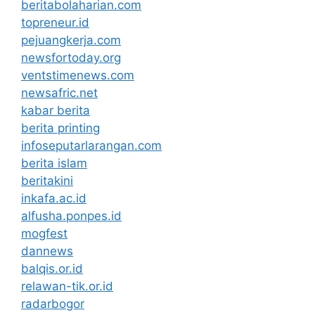
beritabolaharian.com
topreneur.id
pejuangkerja.com
newsfortoday.org
ventstimenews.com
newsafric.net
kabar berita
berita printing
infoseputarlarangan.com
berita islam
beritakini
inkafa.ac.id
alfusha.ponpes.id
mogfest
dannews
balqis.or.id
relawan-tik.or.id
radarbogor