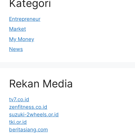
Kategori
Entrepreneur
Market
My Money
News
Rekan Media
tv7.co.id
zenfitness.co.id
suzuki-2wheels.or.id
tki.or.id
beritasiang.com