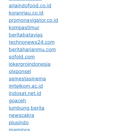
arlaindofood.co.id
koranriau.co.id
promonavigator.co.id
kompastimur
beritabatavias
technonews24.com
beritaharianmu.com
sofold.com
lokerproindonesia
olxponsel
semestasinema
imtelkom.ac.id
indosat.net.id
goaceh
lumbung berita
newscakra
plusindo
mamipos