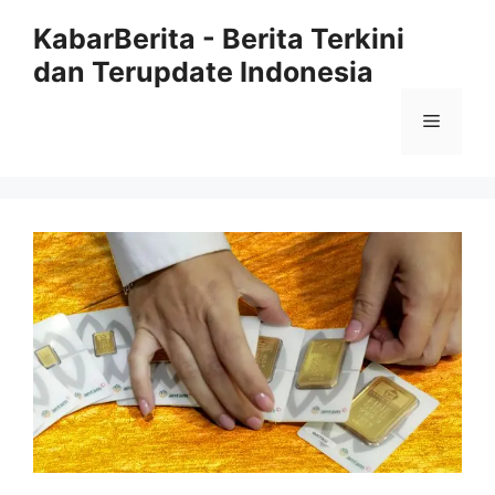
Langsung
KabarBerita - Berita Terkini
ke
dan Terupdate Indonesia
isi
Menu