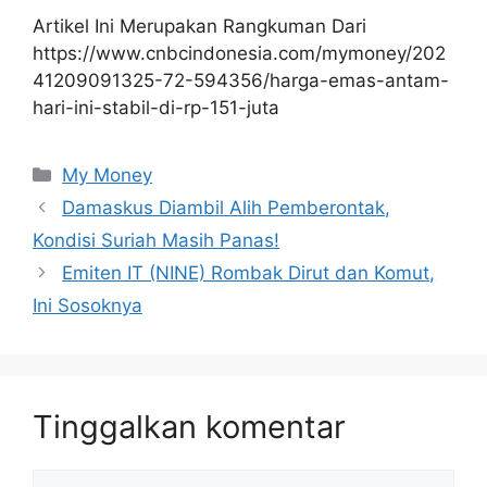
Artikel Ini Merupakan Rangkuman Dari
https://www.cnbcindonesia.com/mymoney/202
41209091325-72-594356/harga-emas-antam-
hari-ini-stabil-di-rp-151-juta
Kategori
My Money
Damaskus Diambil Alih Pemberontak,
Kondisi Suriah Masih Panas!
Emiten IT (NINE) Rombak Dirut dan Komut,
Ini Sosoknya
Tinggalkan komentar
Komentar