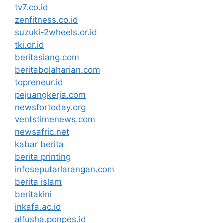
tv7.co.id
zenfitness.co.id
suzuki-2wheels.or.id
tki.or.id
beritasiang.com
beritabolaharian.com
topreneur.id
pejuangkerja.com
newsfortoday.org
ventstimenews.com
newsafric.net
kabar berita
berita printing
infoseputarlarangan.com
berita islam
beritakini
inkafa.ac.id
alfusha.ponpes.id