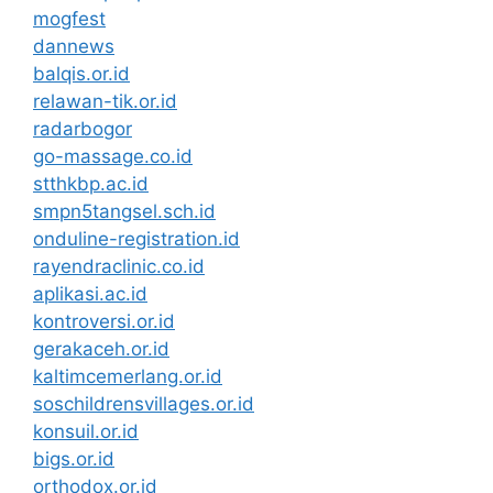
mogfest
dannews
balqis.or.id
relawan-tik.or.id
radarbogor
go-massage.co.id
stthkbp.ac.id
smpn5tangsel.sch.id
onduline-registration.id
rayendraclinic.co.id
aplikasi.ac.id
kontroversi.or.id
gerakaceh.or.id
kaltimcemerlang.or.id
soschildrensvillages.or.id
konsuil.or.id
bigs.or.id
orthodox.or.id