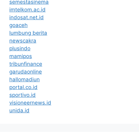
semestasinema
imtelkom.ac.id
indosat.net.id
goaceh
lumbung berita
newscakra
plusindo
mamipos
tribunfinance
garudaonline
hallomadiun
portal.co.id
sportivo.id
visioneernews.id
unida.id