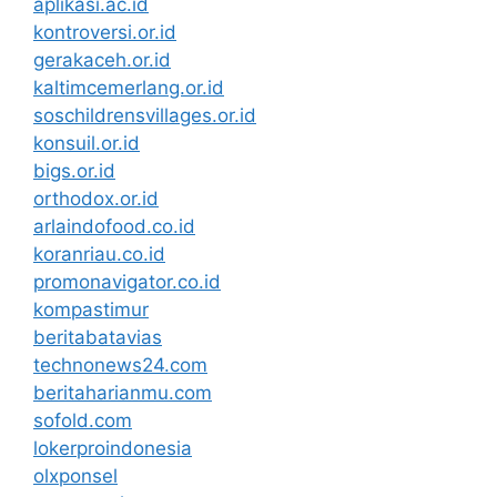
aplikasi.ac.id
kontroversi.or.id
gerakaceh.or.id
kaltimcemerlang.or.id
soschildrensvillages.or.id
konsuil.or.id
bigs.or.id
orthodox.or.id
arlaindofood.co.id
koranriau.co.id
promonavigator.co.id
kompastimur
beritabatavias
technonews24.com
beritaharianmu.com
sofold.com
lokerproindonesia
olxponsel