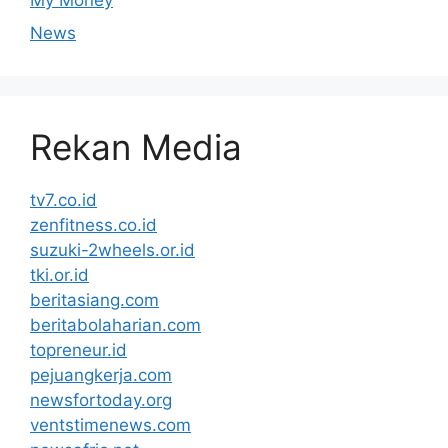
News
Rekan Media
tv7.co.id
zenfitness.co.id
suzuki-2wheels.or.id
tki.or.id
beritasiang.com
beritabolaharian.com
topreneur.id
pejuangkerja.com
newsfortoday.org
ventstimenews.com