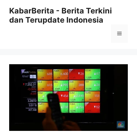
Langsung
KabarBerita - Berita Terkini
ke
dan Terupdate Indonesia
isi
Menu