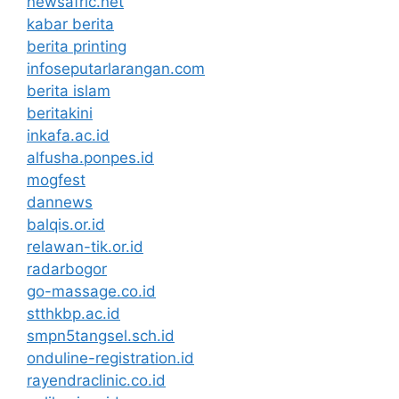
newsafric.net
kabar berita
berita printing
infoseputarlarangan.com
berita islam
beritakini
inkafa.ac.id
alfusha.ponpes.id
mogfest
dannews
balqis.or.id
relawan-tik.or.id
radarbogor
go-massage.co.id
stthkbp.ac.id
smpn5tangsel.sch.id
onduline-registration.id
rayendraclinic.co.id