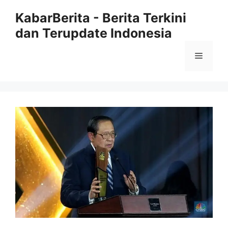
Langsung
KabarBerita - Berita Terkini
ke
dan Terupdate Indonesia
isi
Menu