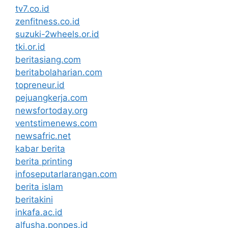
tv7.co.id
zenfitness.co.id
suzuki-2wheels.or.id
tki.or.id
beritasiang.com
beritabolaharian.com
topreneur.id
pejuangkerja.com
newsfortoday.org
ventstimenews.com
newsafric.net
kabar berita
berita printing
infoseputarlarangan.com
berita islam
beritakini
inkafa.ac.id
alfusha.ponpes.id