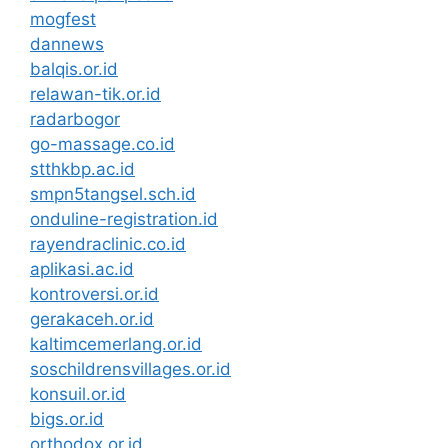
mogfest
dannews
balqis.or.id
relawan-tik.or.id
radarbogor
go-massage.co.id
stthkbp.ac.id
smpn5tangsel.sch.id
onduline-registration.id
rayendraclinic.co.id
aplikasi.ac.id
kontroversi.or.id
gerakaceh.or.id
kaltimcemerlang.or.id
soschildrensvillages.or.id
konsuil.or.id
bigs.or.id
orthodox.or.id