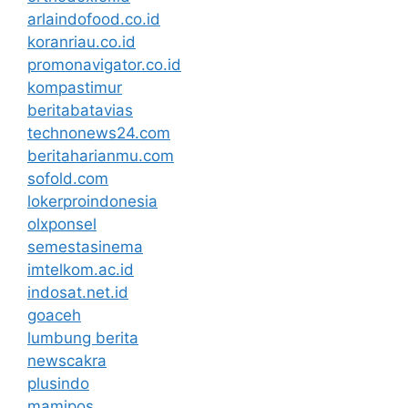
arlaindofood.co.id
koranriau.co.id
promonavigator.co.id
kompastimur
beritabatavias
technonews24.com
beritaharianmu.com
sofold.com
lokerproindonesia
olxponsel
semestasinema
imtelkom.ac.id
indosat.net.id
goaceh
lumbung berita
newscakra
plusindo
mamipos