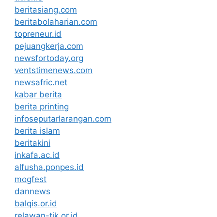
beritasiang.com
beritabolaharian.com
topreneur.id
pejuangkerja.com
newsfortoday.org
ventstimenews.com
newsafric.net
kabar berita
berita printing
infoseputarlarangan.com
berita islam
beritakini
inkafa.ac.id
alfusha.ponpes.id
mogfest
dannews
balqis.or.id
relawan-tik.or.id