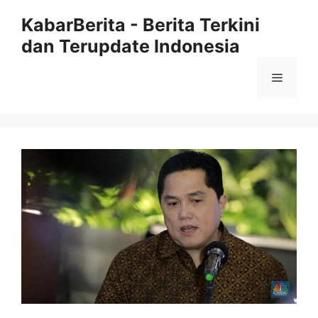
Langsung
KabarBerita - Berita Terkini
ke
dan Terupdate Indonesia
isi
Menu