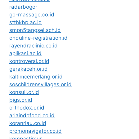
radarbogor
go-massage.co.id
stthkbp.ac.id
smpn5tangsel.sch.id
onduline-registration.id
rayendraclinic.co.id
aplikasi.ac.id
kontroversi.or.id
gerakaceh.or.id
kaltimcemerlang.or.id
soschildrensvillages.or.id
konsuil.or.id
bigs.or.id
orthodox.or.id
arlaindofood.co.id
koranriau.co.id
promonavigator.co.id
kompastimur