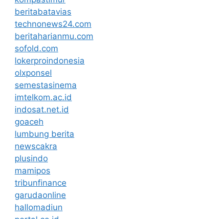
beritabatavias
technonews24.com
beritaharianmu.com
sofold.com
lokerproindonesia
olxponsel
semestasinema
imtelkom.ac.id
indosat.net.id
goaceh
lumbung berita
newscakra
plusindo
mamipos
tribunfinance
garudaonline
hallomadiun