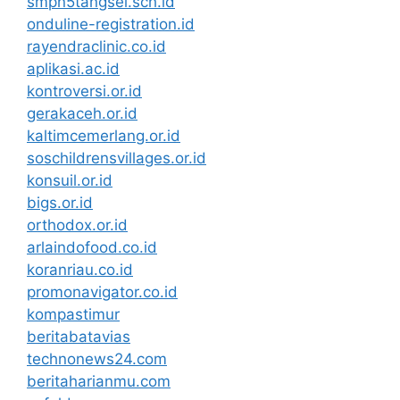
smpn5tangsel.sch.id
onduline-registration.id
rayendraclinic.co.id
aplikasi.ac.id
kontroversi.or.id
gerakaceh.or.id
kaltimcemerlang.or.id
soschildrensvillages.or.id
konsuil.or.id
bigs.or.id
orthodox.or.id
arlaindofood.co.id
koranriau.co.id
promonavigator.co.id
kompastimur
beritabatavias
technonews24.com
beritaharianmu.com