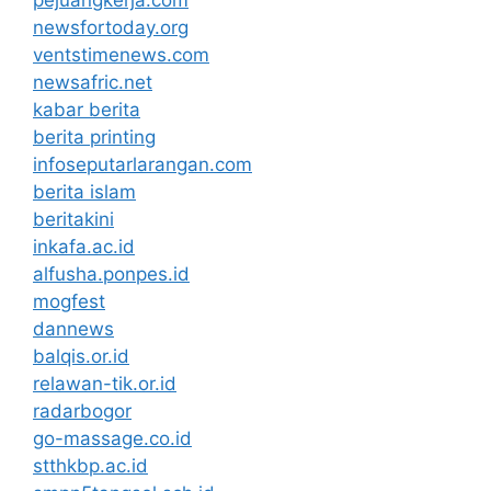
newsfortoday.org
ventstimenews.com
newsafric.net
kabar berita
berita printing
infoseputarlarangan.com
berita islam
beritakini
inkafa.ac.id
alfusha.ponpes.id
mogfest
dannews
balqis.or.id
relawan-tik.or.id
radarbogor
go-massage.co.id
stthkbp.ac.id