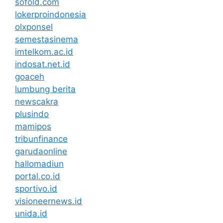
sofold.com
lokerproindonesia
olxponsel
semestasinema
imtelkom.ac.id
indosat.net.id
goaceh
lumbung berita
newscakra
plusindo
mamipos
tribunfinance
garudaonline
hallomadiun
portal.co.id
sportivo.id
visioneernews.id
unida.id