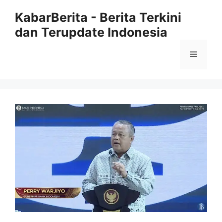
Langsung
KabarBerita - Berita Terkini
ke
dan Terupdate Indonesia
isi
Menu