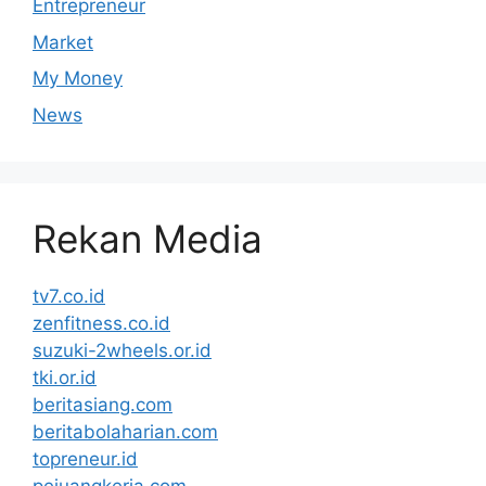
Entrepreneur
Market
My Money
News
Rekan Media
tv7.co.id
zenfitness.co.id
suzuki-2wheels.or.id
tki.or.id
beritasiang.com
beritabolaharian.com
topreneur.id
pejuangkerja.com