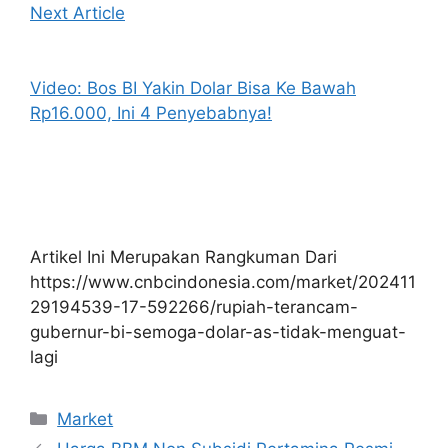
Next Article
Video: Bos BI Yakin Dolar Bisa Ke Bawah
Rp16.000, Ini 4 Penyebabnya!
Artikel Ini Merupakan Rangkuman Dari
https://www.cnbcindonesia.com/market/202411
29194539-17-592266/rupiah-terancam-
gubernur-bi-semoga-dolar-as-tidak-menguat-
lagi
Kategori
Market