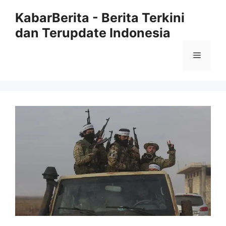
Langsung
KabarBerita - Berita Terkini
ke
dan Terupdate Indonesia
isi
Menu