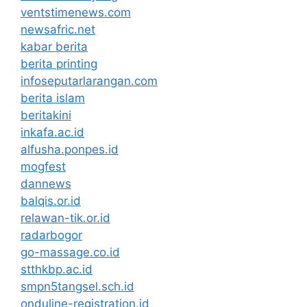
ventstimenews.com
newsafric.net
kabar berita
berita printing
infoseputarlarangan.com
berita islam
beritakini
inkafa.ac.id
alfusha.ponpes.id
mogfest
dannews
balqis.or.id
relawan-tik.or.id
radarbogor
go-massage.co.id
stthkbp.ac.id
smpn5tangsel.sch.id
onduline-registration.id