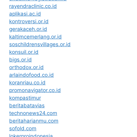
rayendraclinic.co.id
aplikasi.ac.id
kontroversi.or.id
gerakaceh.or.id
kaltimcemerlang.or.id
soschildrensvillages.or.id
konsuil.or.id
bigs.or.id
orthodox.or.id
arlaindofood.co.id
koranriau.co.id
promonavigator.co.id
kompastimur
beritabatavias
technonews24.com
beritaharianmu.com
sofold.com
lokerproindonesia