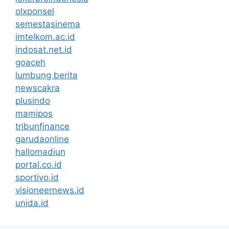
olxponsel
semestasinema
imtelkom.ac.id
indosat.net.id
goaceh
lumbung berita
newscakra
plusindo
mamipos
tribunfinance
garudaonline
hallomadiun
portal.co.id
sportivo.id
visioneernews.id
unida.id