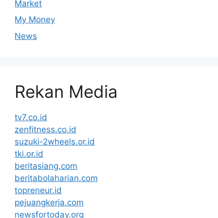
Market
My Money
News
Rekan Media
tv7.co.id
zenfitness.co.id
suzuki-2wheels.or.id
tki.or.id
beritasiang.com
beritabolaharian.com
topreneur.id
pejuangkerja.com
newsfortoday.org