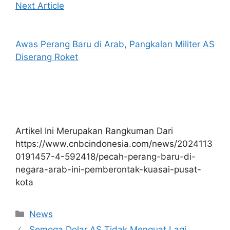
Next Article
Awas Perang Baru di Arab, Pangkalan Militer AS
Diserang Roket
Artikel Ini Merupakan Rangkuman Dari
https://www.cnbcindonesia.com/news/2024113
0191457-4-592418/pecah-perang-baru-di-
negara-arab-ini-pemberontak-kuasai-pusat-
kota
Kategori
News
Semoga Dolar AS Tidak Menguat Lagi