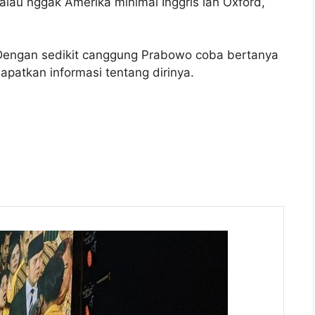
kalau nggak Amerika minimal Inggris lah Oxford,
 Dengan sedikit canggung Prabowo coba bertanya
patkan informasi tentang dirinya.