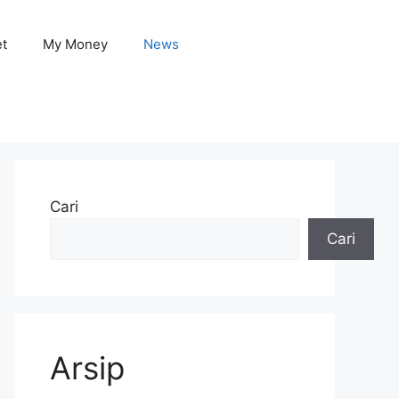
et
My Money
News
Cari
Cari
Arsip