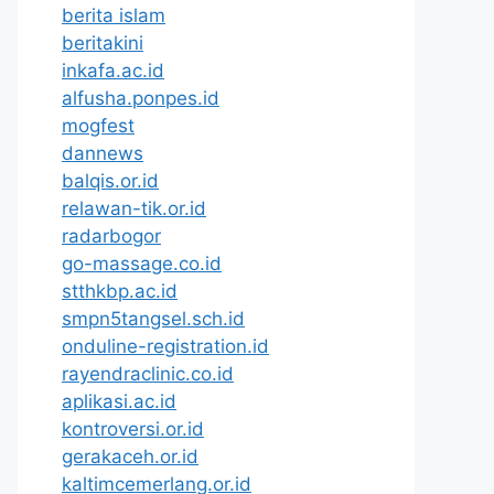
berita islam
beritakini
inkafa.ac.id
alfusha.ponpes.id
mogfest
dannews
balqis.or.id
relawan-tik.or.id
radarbogor
go-massage.co.id
stthkbp.ac.id
smpn5tangsel.sch.id
onduline-registration.id
rayendraclinic.co.id
aplikasi.ac.id
kontroversi.or.id
gerakaceh.or.id
kaltimcemerlang.or.id