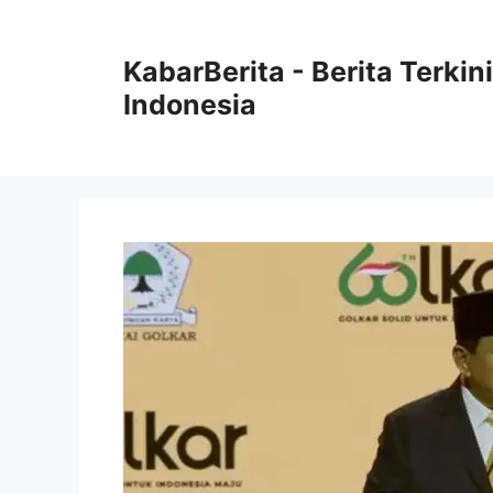
Langsung
ke
KabarBerita - Berita Terki
isi
Indonesia