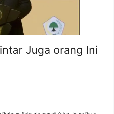
ntar Juga orang Ini
n Prabowo Subainto memuji Ketua Umum Partai