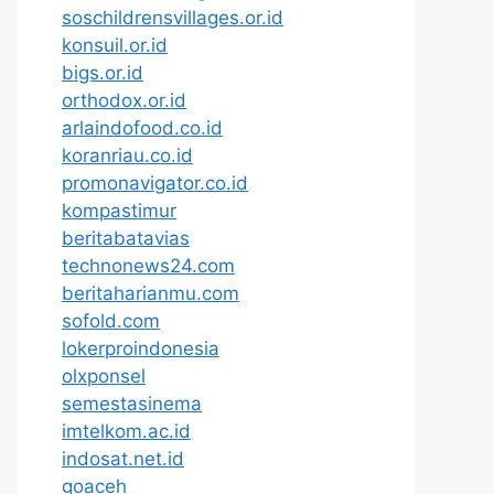
soschildrensvillages.or.id
konsuil.or.id
bigs.or.id
orthodox.or.id
arlaindofood.co.id
koranriau.co.id
promonavigator.co.id
kompastimur
beritabatavias
technonews24.com
beritaharianmu.com
sofold.com
lokerproindonesia
olxponsel
semestasinema
imtelkom.ac.id
indosat.net.id
goaceh