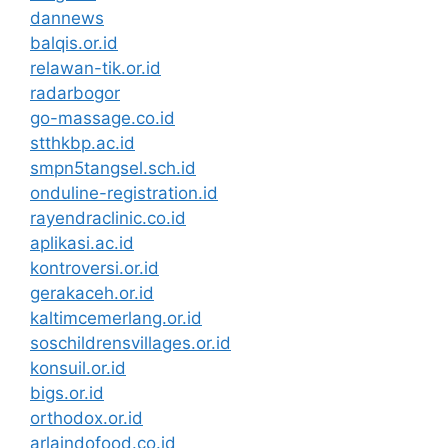
dannews
balqis.or.id
relawan-tik.or.id
radarbogor
go-massage.co.id
stthkbp.ac.id
smpn5tangsel.sch.id
onduline-registration.id
rayendraclinic.co.id
aplikasi.ac.id
kontroversi.or.id
gerakaceh.or.id
kaltimcemerlang.or.id
soschildrensvillages.or.id
konsuil.or.id
bigs.or.id
orthodox.or.id
arlaindofood.co.id