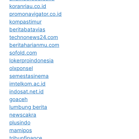
koranriau.co.id
promonavigator.co.id
kompastimur
beritabatavias
technonews24.com
beritaharianmu.com
sofold.com
lokerproindonesia
olxponsel
semestasinema
imtelkom.ac.id
indosat.net.id
goaceh
lumbung berita
newscakra
plusindo
mamipos
tribunfinance