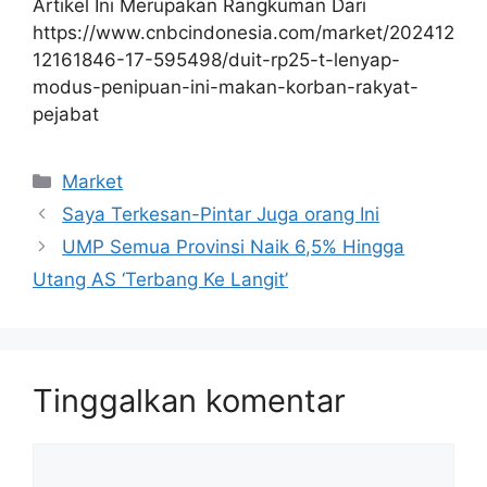
Artikel Ini Merupakan Rangkuman Dari
https://www.cnbcindonesia.com/market/202412
12161846-17-595498/duit-rp25-t-lenyap-
modus-penipuan-ini-makan-korban-rakyat-
pejabat
Kategori
Market
Saya Terkesan-Pintar Juga orang Ini
UMP Semua Provinsi Naik 6,5% Hingga
Utang AS ‘Terbang Ke Langit’
Tinggalkan komentar
Komentar