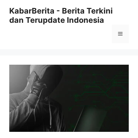
Langsung
KabarBerita - Berita Terkini
ke
dan Terupdate Indonesia
isi
Menu