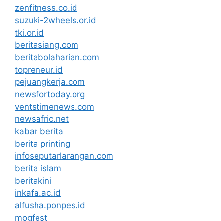
zenfitness.co.id
suzuki-2wheels.or.id
tki.or.id
beritasiang.com
beritabolaharian.com
topreneur.id
pejuangkerja.com
newsfortoday.org
ventstimenews.com
newsafric.net
kabar berita
berita printing
infoseputarlarangan.com
berita islam
beritakini
inkafa.ac.id
alfusha.ponpes.id
mogfest