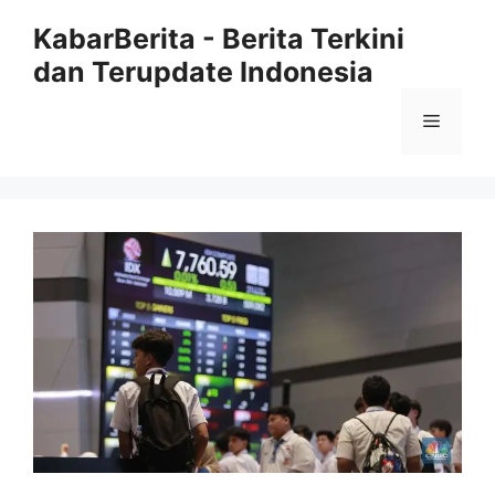
Langsung
KabarBerita - Berita Terkini
ke
dan Terupdate Indonesia
isi
Menu