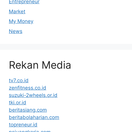
Entrepreneur
Market
My Money
News
Rekan Media
tv7.co.id
zenfitness.co.id
suzuki-2wheels.or.id
tki.or.id
beritasiang.com
beritabolaharian.com
topreneur.id
pejuangkerja.com