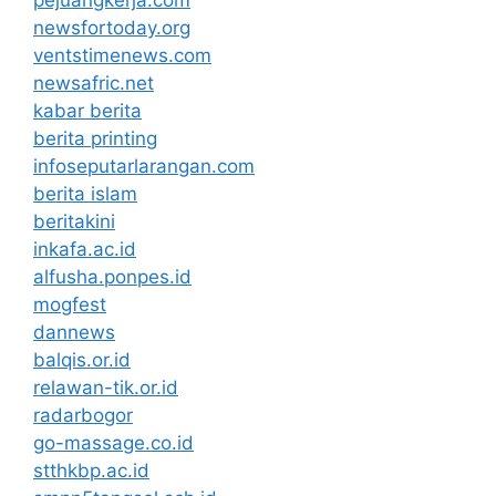
newsfortoday.org
ventstimenews.com
newsafric.net
kabar berita
berita printing
infoseputarlarangan.com
berita islam
beritakini
inkafa.ac.id
alfusha.ponpes.id
mogfest
dannews
balqis.or.id
relawan-tik.or.id
radarbogor
go-massage.co.id
stthkbp.ac.id