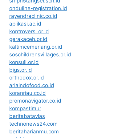
smpn5tangsel.sch.id
onduline-registration.id
rayendraclinic.co.id
aplikasi.ac.id
kontroversi.or.id
gerakaceh.or.id
kaltimcemerlang.or.id
soschildrensvillages.or.id
konsuil.or.id
bigs.or.id
orthodox.or.id
arlaindofood.co.id
koranriau.co.id
promonavigator.co.id
kompastimur
beritabatavias
technonews24.com
beritaharianmu.com