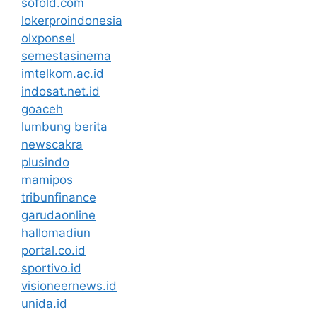
sofold.com
lokerproindonesia
olxponsel
semestasinema
imtelkom.ac.id
indosat.net.id
goaceh
lumbung berita
newscakra
plusindo
mamipos
tribunfinance
garudaonline
hallomadiun
portal.co.id
sportivo.id
visioneernews.id
unida.id