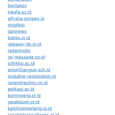
beritakini
inkafa.ac.id
alfusha.ponpes.id
mogfest
dannews
balqis.or.id
relawan-tik.or.id
radarbogor
go-massage.co.id
stthkbp.ac.id
smpn5tangsel.sch.id
onduline-registration.id
rayendraclinic.co.id
aplikasi.ac.id
kontroversi.or.id
gerakaceh.or.id
kaltimcemerlang.or.id
soschildrensvillages.or.id