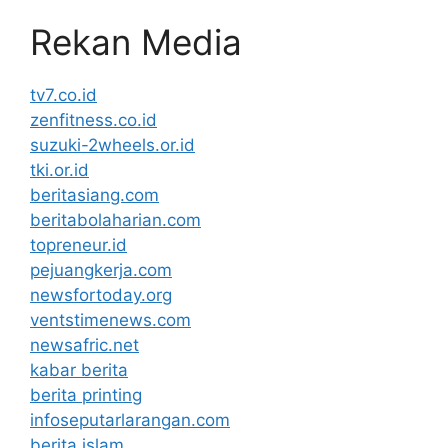
Rekan Media
tv7.co.id
zenfitness.co.id
suzuki-2wheels.or.id
tki.or.id
beritasiang.com
beritabolaharian.com
topreneur.id
pejuangkerja.com
newsfortoday.org
ventstimenews.com
newsafric.net
kabar berita
berita printing
infoseputarlarangan.com
berita islam