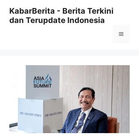
Langsung
KabarBerita - Berita Terkini
ke
dan Terupdate Indonesia
isi
Menu