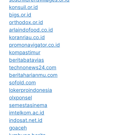
konsuil.or.id
bigs.or.id
orthodox.or.id
arlaindofood.co.id
koranriau.co.id
promonavigator.co.id
kompastimur
beritabatavias
technonews24.com
beritaharianmu.com
sofold.com
lokerproindonesia
olxponsel
semestasinema
imtelkom.ac.id
indosat.net.id
goaceh