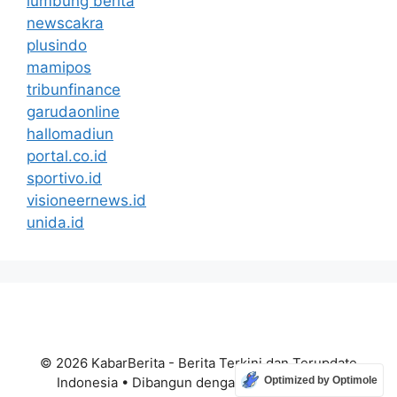
lumbung berita
newscakra
plusindo
mamipos
tribunfinance
garudaonline
hallomadiun
portal.co.id
sportivo.id
visioneernews.id
unida.id
© 2026 KabarBerita - Berita Terkini dan Terupdate
Optimized by Optimole
Indonesia
• Dibangun dengan
GeneratePress