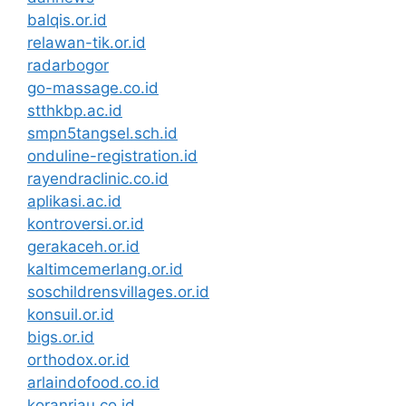
balqis.or.id
relawan-tik.or.id
radarbogor
go-massage.co.id
stthkbp.ac.id
smpn5tangsel.sch.id
onduline-registration.id
rayendraclinic.co.id
aplikasi.ac.id
kontroversi.or.id
gerakaceh.or.id
kaltimcemerlang.or.id
soschildrensvillages.or.id
konsuil.or.id
bigs.or.id
orthodox.or.id
arlaindofood.co.id
koranriau.co.id