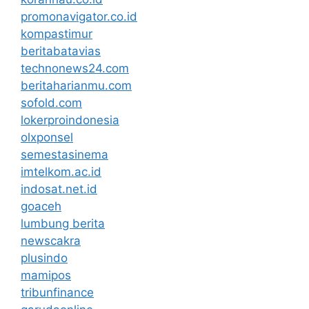
promonavigator.co.id
kompastimur
beritabatavias
technonews24.com
beritaharianmu.com
sofold.com
lokerproindonesia
olxponsel
semestasinema
imtelkom.ac.id
indosat.net.id
goaceh
lumbung berita
newscakra
plusindo
mamipos
tribunfinance