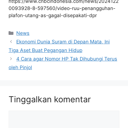
https://www.cnbcindonesia.com/news/2024122
0093928-8-597560/video-ruu-penangguhan-
plafon-utang-as-gagal-disepakati-dpr
Kategori
News
Ekonomi Dunia Suram di Depan Mata, Ini
Tiga Aset Buat Pegangan Hidup
4 Cara agar Nomor HP Tak Dihubungi Terus
oleh Pinjol
Tinggalkan komentar
Komentar