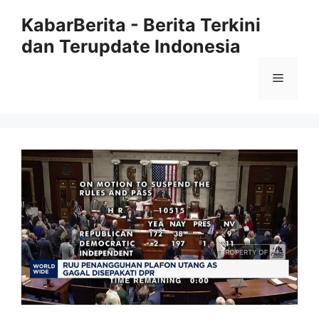
Langsung
KabarBerita - Berita Terkini
ke
dan Terupdate Indonesia
isi
Menu