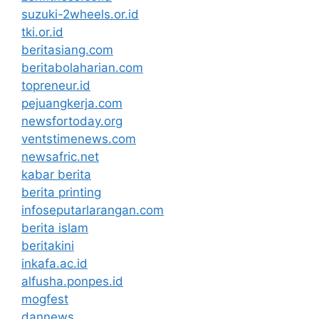
suzuki-2wheels.or.id
tki.or.id
beritasiang.com
beritabolaharian.com
topreneur.id
pejuangkerja.com
newsfortoday.org
ventstimenews.com
newsafric.net
kabar berita
berita printing
infoseputarlarangan.com
berita islam
beritakini
inkafa.ac.id
alfusha.ponpes.id
mogfest
dannews