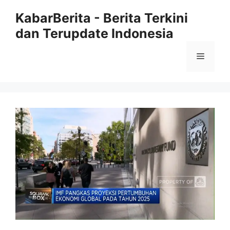
Langsung
KabarBerita - Berita Terkini
ke
dan Terupdate Indonesia
isi
Menu