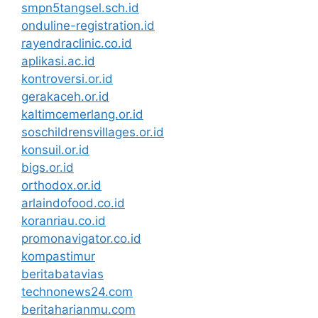
smpn5tangsel.sch.id
onduline-registration.id
rayendraclinic.co.id
aplikasi.ac.id
kontroversi.or.id
gerakaceh.or.id
kaltimcemerlang.or.id
soschildrensvillages.or.id
konsuil.or.id
bigs.or.id
orthodox.or.id
arlaindofood.co.id
koranriau.co.id
promonavigator.co.id
kompastimur
beritabatavias
technonews24.com
beritaharianmu.com