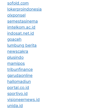
sofold.com
lokerproindonesia
olxponsel
semestasinema
imtelkom.ac.id
indosat.net.id
goaceh
lumbung berita
newscakra
plusindo
mamipos
tribunfinance
garudaonline
hallomadiun
portal.co.id
sportivo.id
visioneernews.id
unida.id