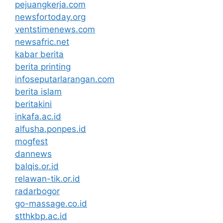
pejuangkerja.com
newsfortoday.org
ventstimenews.com
newsafric.net
kabar berita
berita printing
infoseputarlarangan.com
berita islam
beritakini
inkafa.ac.id
alfusha.ponpes.id
mogfest
dannews
balqis.or.id
relawan-tik.or.id
radarbogor
go-massage.co.id
stthkbp.ac.id