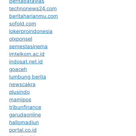
beritabatavias
technonews24.com
beritaharianmu.com
sofold.com
lokerproindonesia
olxponsel
semestasinema
imtelkom.ac.id
indosat.net.id
goaceh
lumbung berita
newscakra
plusindo
mamipos
tribunfinance
garudaonline
hallomadiun
portal.co.id