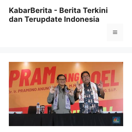
Langsung
KabarBerita - Berita Terkini
ke
dan Terupdate Indonesia
isi
Menu