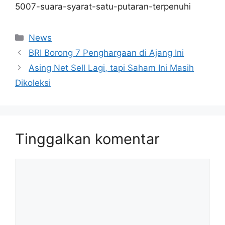
5007-suara-syarat-satu-putaran-terpenuhi
Kategori
News
BRI Borong 7 Penghargaan di Ajang Ini
Asing Net Sell Lagi, tapi Saham Ini Masih
Dikoleksi
Tinggalkan komentar
Komentar