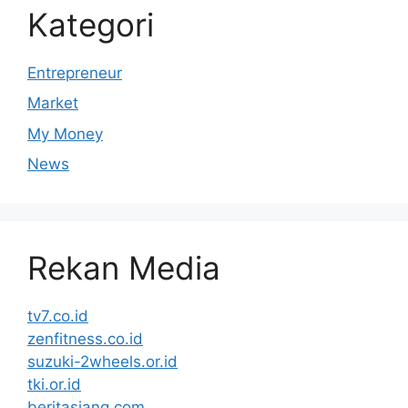
Kategori
Entrepreneur
Market
My Money
News
Rekan Media
tv7.co.id
zenfitness.co.id
suzuki-2wheels.or.id
tki.or.id
beritasiang.com