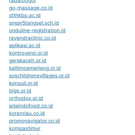
radarbogor
go-massage.co.id
stthkbp.ac.id
smpn5tangsel.sch.id
onduline-registration.id
rayendraclinic.co.id
aplikasi.ac.id
kontroversi.or.id
gerakaceh.or.id
kaltimcemerlang.or.id
soschildrensvillages.or.id
konsuil.or.id
bigs.or.id
orthodox.or.id
arlaindofood.co.id
koranriau.co.id
promonavigator.co.id
kompastimur