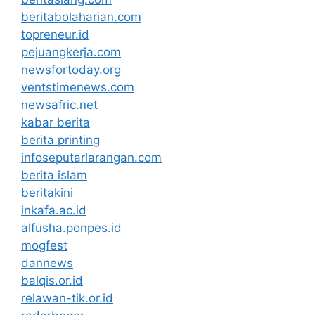
beritabolaharian.com
topreneur.id
pejuangkerja.com
newsfortoday.org
ventstimenews.com
newsafric.net
kabar berita
berita printing
infoseputarlarangan.com
berita islam
beritakini
inkafa.ac.id
alfusha.ponpes.id
mogfest
dannews
balqis.or.id
relawan-tik.or.id